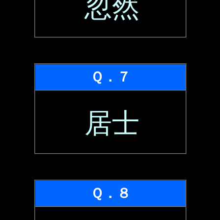
忽然
Ｑ．７
居士
Ｑ．８