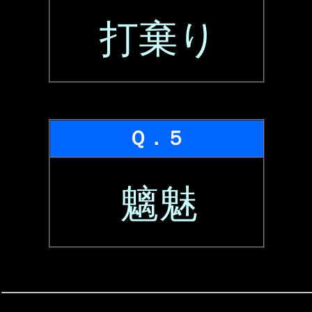
打棄り
Ｑ．５
魑魅