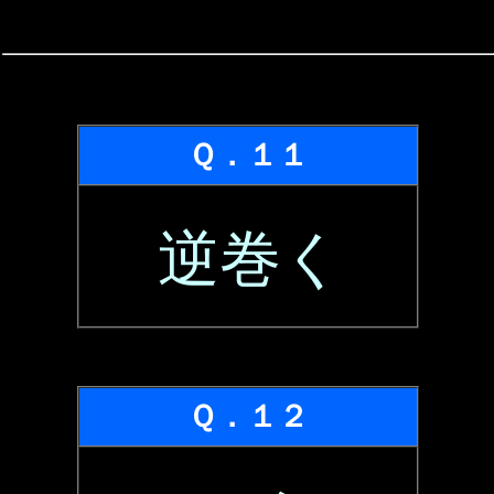
Ｑ．１１
逆巻く
Ｑ．１２