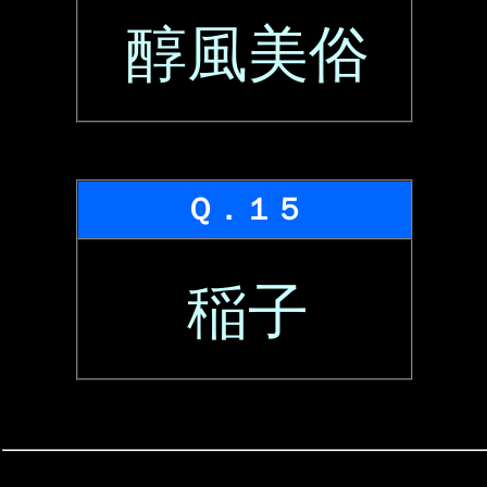
醇風美俗
Ｑ．１５
稲子