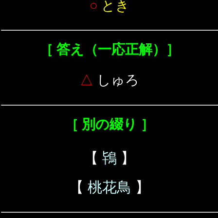
○
とき
［ 答え（一応正解）］
△
しゅろ
［ 別の綴り ］
【
鴇
】
【
桃花鳥
】