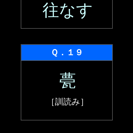
往なす
Ｑ．１９
甍
［訓読み］