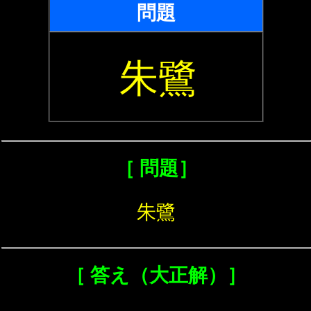
問題
朱鷺
［ 問題］
朱鷺
［ 答え（大正解）］