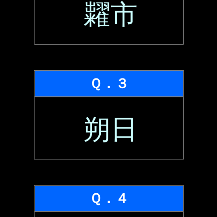
糶市
Ｑ．３
朔日
Ｑ．４