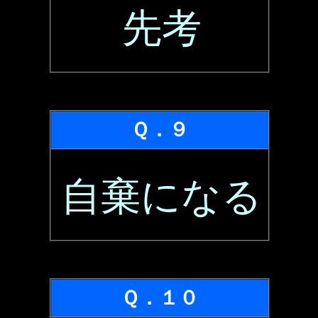
先考
Ｑ．９
自棄になる
Ｑ．１０