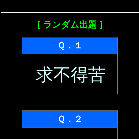
［ ランダム出題 ］
Ｑ．１
求不得苦
Ｑ．２