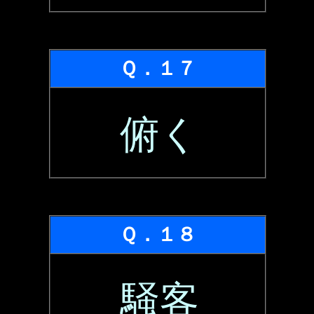
Ｑ．１７
俯く
Ｑ．１８
騒客