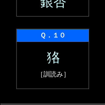
銀杏
Ｑ．１０
狢
［訓読み］