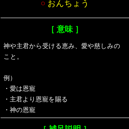
○
おんちょう
［ 意味 ］
神や主君から受ける恵み、愛や慈しみの
こと。
例）
・愛は恩寵
・主君より恩寵を賜る
・神の恩寵