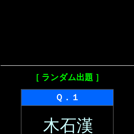
［ ランダム出題 ］
Ｑ．１
木石漢