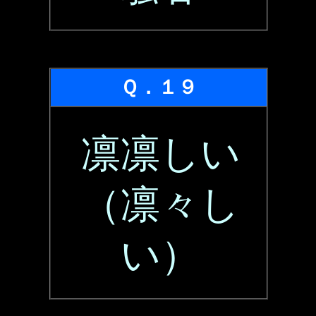
Ｑ．１９
凛凛しい
（凛々し
い）