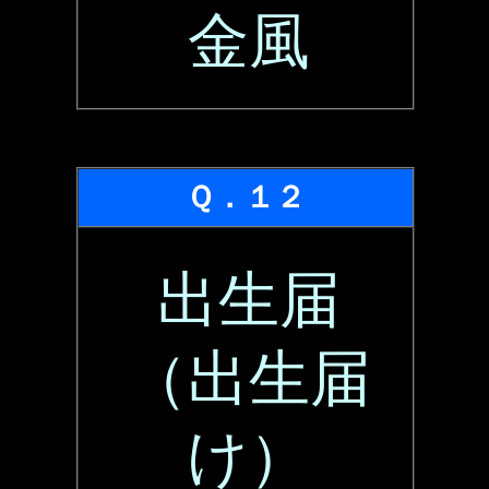
金風
Ｑ．１２
出生届
（出生届
け）