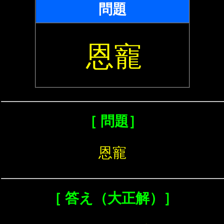
問題
恩寵
［ 問題］
恩寵
［ 答え（大正解）］