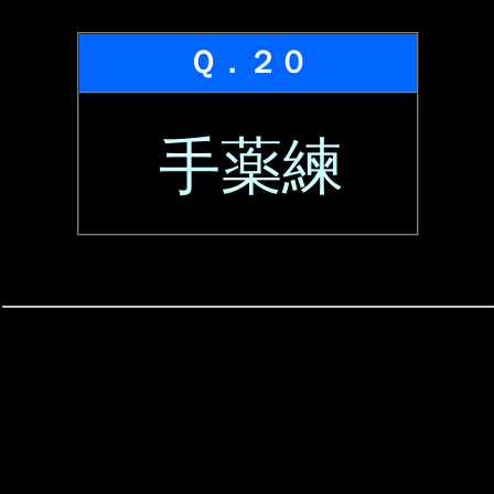
Ｑ．２０
手薬練