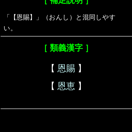
［ 補足説明 ］
「【恩賜】」（おんし）と混同しやす
い。
［ 類義漢字 ］
【
恩賜
】
【
恩恵
】