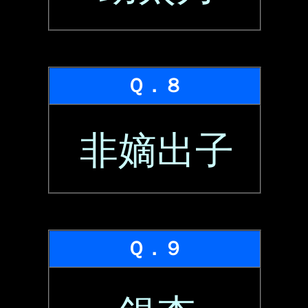
Ｑ．８
非嫡出子
Ｑ．９