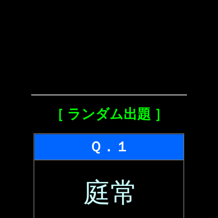
［ ランダム出題 ］
Ｑ．１
庭常