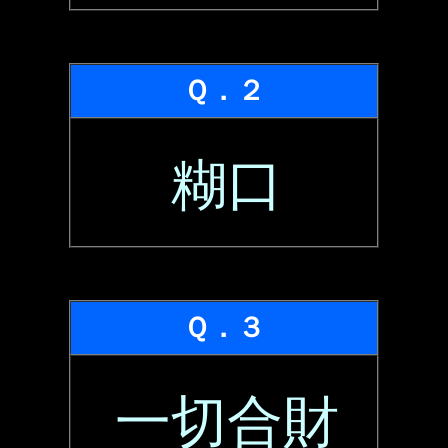
Ｑ．２
糊口
Ｑ．３
一切合財