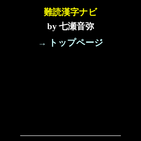
難読漢字ナビ
by 七瀬音弥
→ トップページ