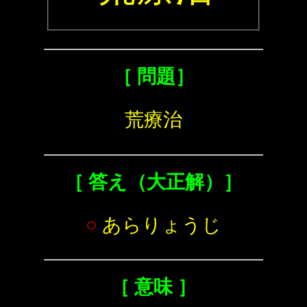
［ 問題］
荒療治
［ 答え（大正解）］
○
あらりょうじ
［ 意味 ］