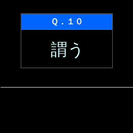
Ｑ．１０
謂う