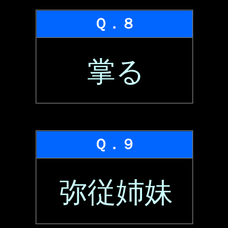
Ｑ．８
掌る
Ｑ．９
弥従姉妹