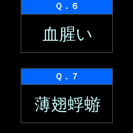
Ｑ．６
血腥い
Ｑ．７
薄翅蜉蝣