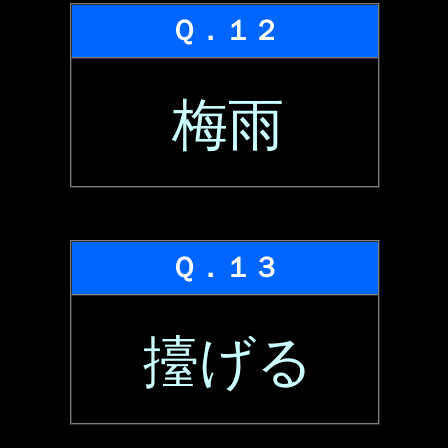
Ｑ．１２
梅雨
Ｑ．１３
擡げる