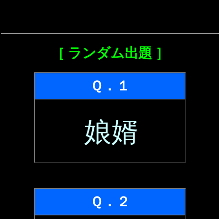
［ ランダム出題 ］
Ｑ．１
娘婿
Ｑ．２