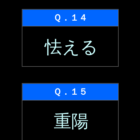
Ｑ．１４
怯える
Ｑ．１５
重陽