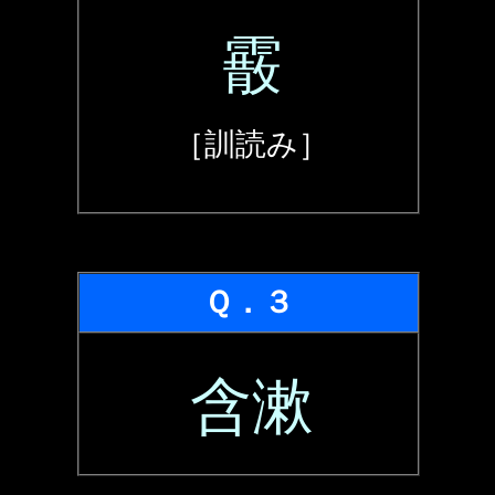
霰
［訓読み］
Ｑ．３
含漱