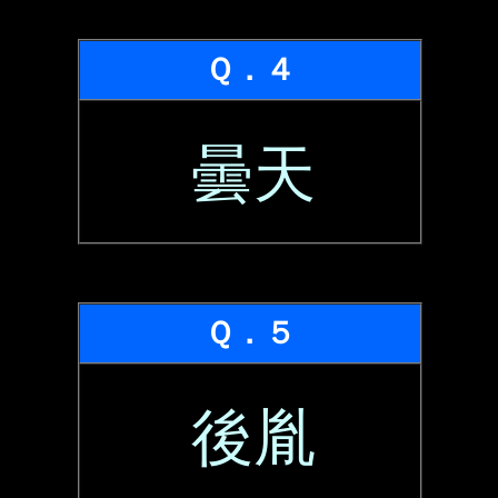
Ｑ．４
曇天
Ｑ．５
後胤