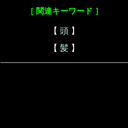
［ 関連キーワード ］
【
頭
】
【
髪
】