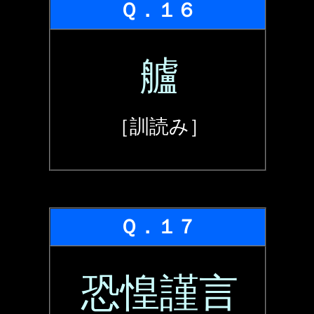
Ｑ．１６
艫
［訓読み］
Ｑ．１７
恐惶謹言