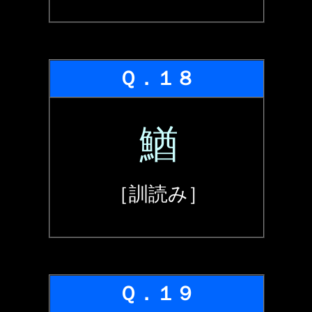
Ｑ．１８
鰌
［訓読み］
Ｑ．１９