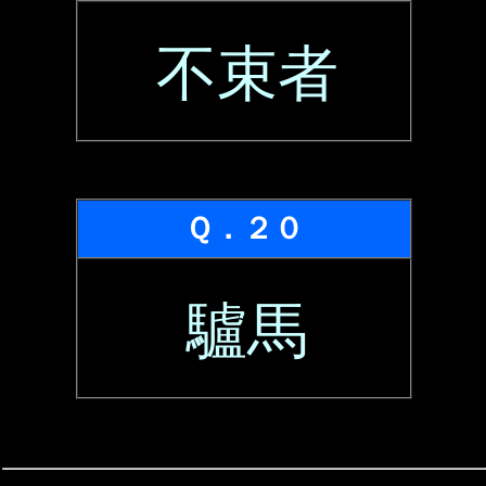
不束者
Ｑ．２０
驢馬