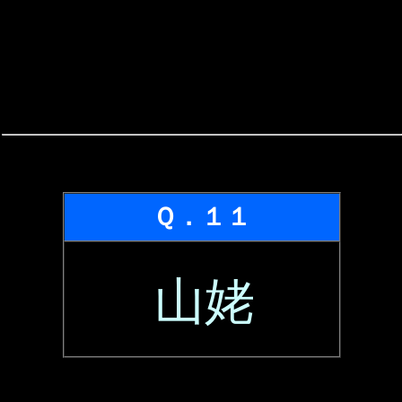
Ｑ．１１
山姥