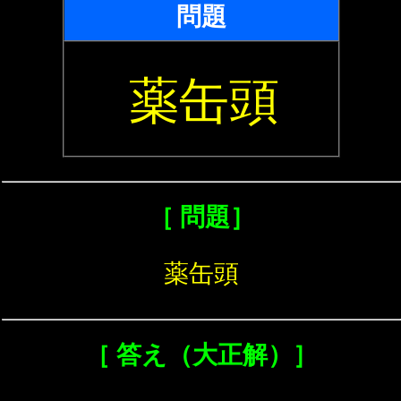
問題
薬缶頭
［ 問題］
薬缶頭
［ 答え（大正解）］