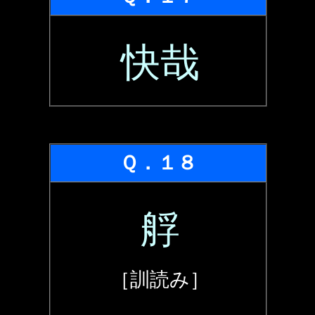
快哉
Ｑ．１８
艀
［訓読み］