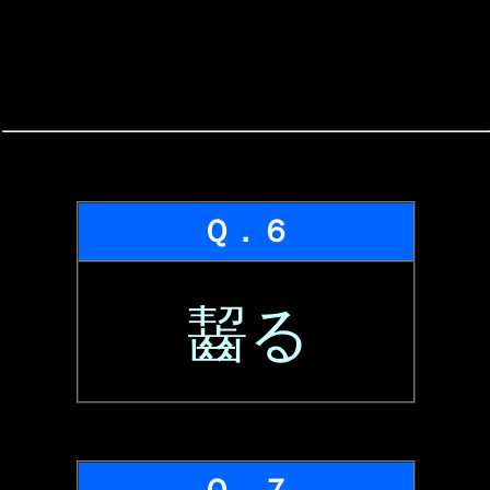
Ｑ．６
齧る