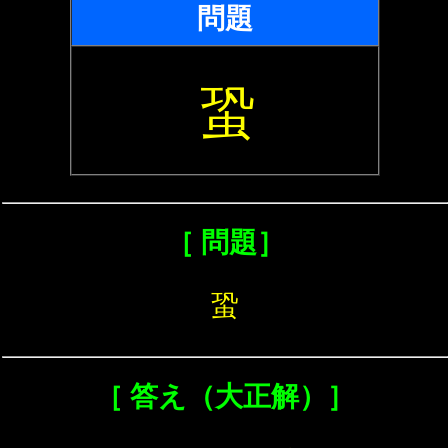
問題
蛩
［ 問題］
蛩
［ 答え（大正解）］