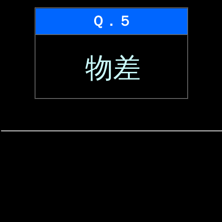
Ｑ．５
物差