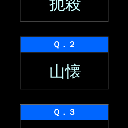
扼殺
Ｑ．２
山懐
Ｑ．３