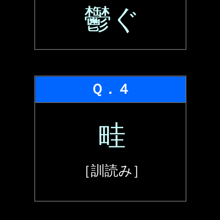
鬱ぐ
Ｑ．４
畦
［訓読み］