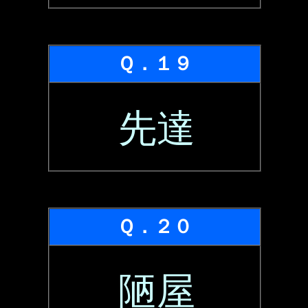
Ｑ．１９
先達
Ｑ．２０
陋屋