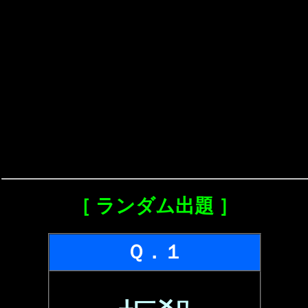
［ ランダム出題 ］
Ｑ．１