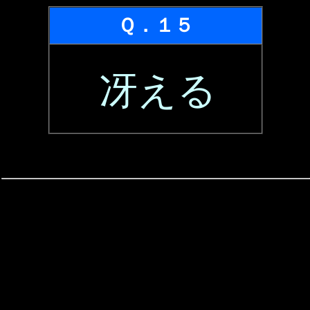
Ｑ．１５
冴える