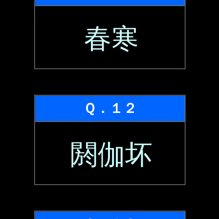
春寒
Ｑ．１２
閼伽坏