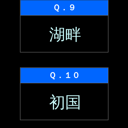
Ｑ．９
湖畔
Ｑ．１０
初国