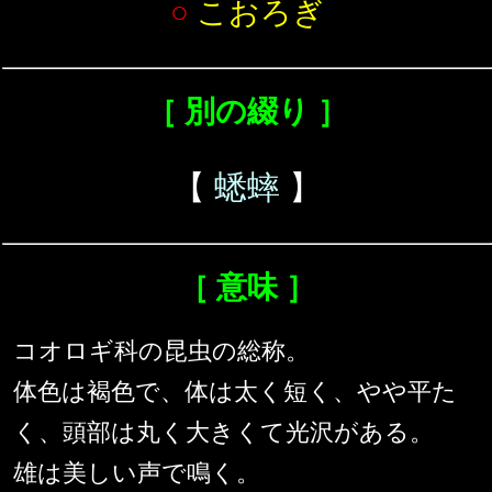
○
こおろぎ
［ 別の綴り ］
【
蟋蟀
】
［ 意味 ］
コオロギ科の昆虫の総称。
体色は褐色で、体は太く短く、やや平た
く、頭部は丸く大きくて光沢がある。
雄は美しい声で鳴く。