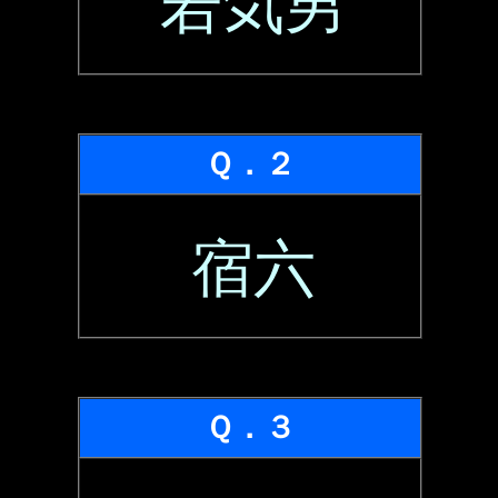
若気男
Ｑ．２
宿六
Ｑ．３