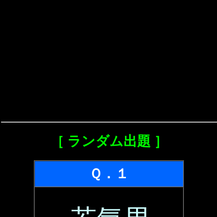
［ ランダム出題 ］
Ｑ．１