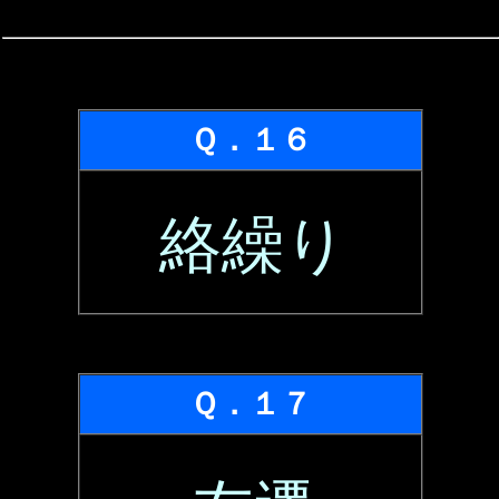
Ｑ．１６
絡繰り
Ｑ．１７