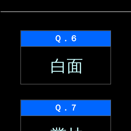
Ｑ．６
白面
Ｑ．７