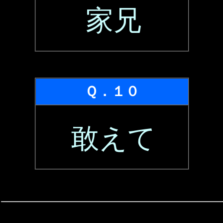
家兄
Ｑ．１０
敢えて