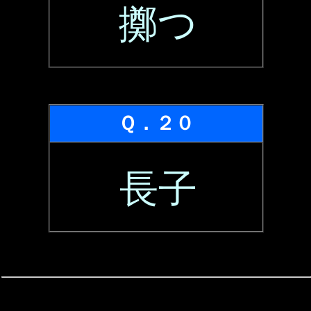
擲つ
Ｑ．２０
長子