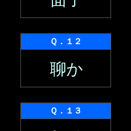
Ｑ．１２
聊か
Ｑ．１３