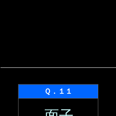
Ｑ．１１
面子