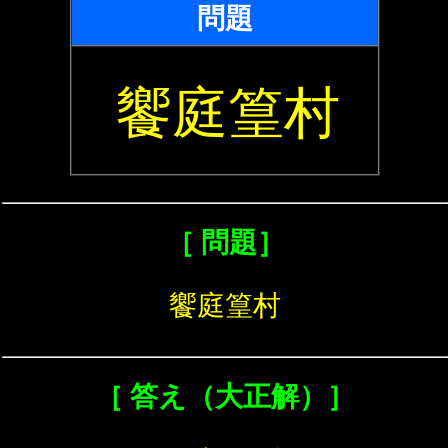
問題
饗庭篁村
［ 問題］
饗庭篁村
［ 答え（大正解）］