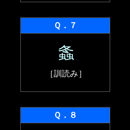
Ｑ．７
螽
［訓読み］
Ｑ．８