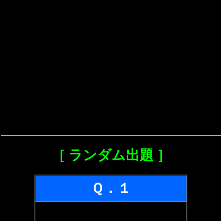
［ ランダム出題 ］
Ｑ．１