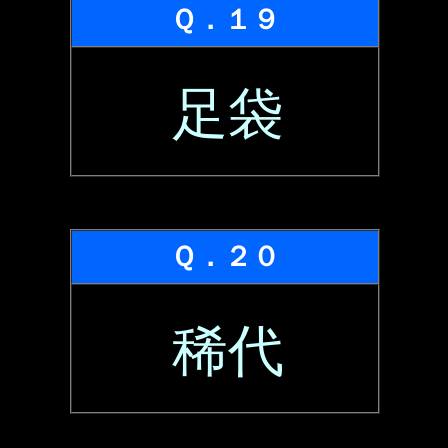
Ｑ．１９
足袋
Ｑ．２０
稀代