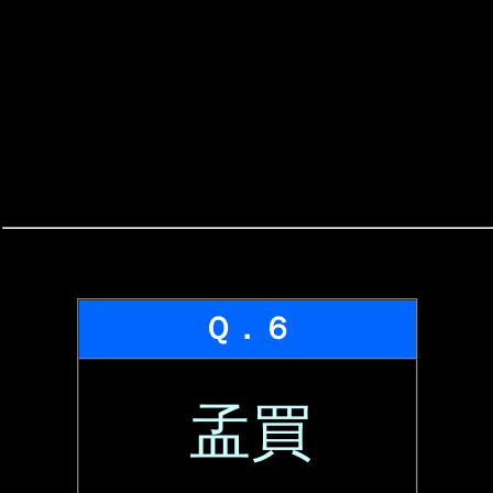
Ｑ．６
孟買