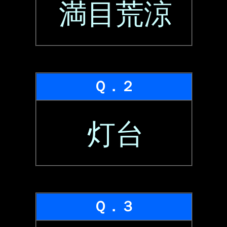
満目荒涼
Ｑ．２
灯台
Ｑ．３