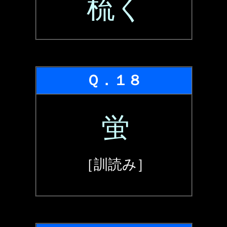
梳く
Ｑ．１８
蛍
［訓読み］