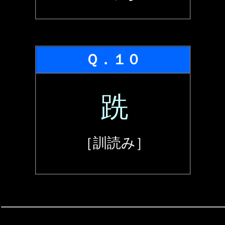
Ｑ．１０
跣
［訓読み］