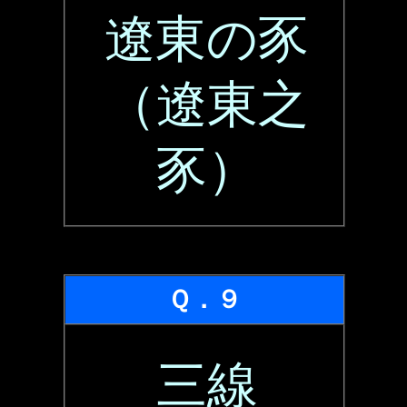
遼東の豕
（遼東之
豕）
Ｑ．９
三線