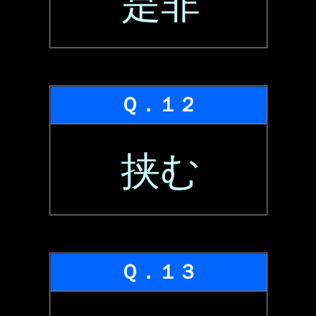
是非
Ｑ．１２
挟む
Ｑ．１３