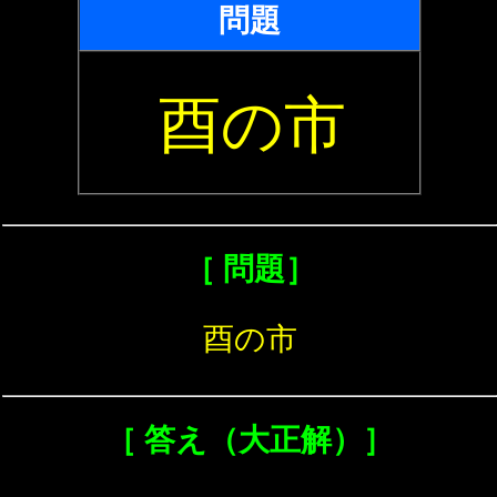
問題
酉の市
［ 問題］
酉の市
［ 答え（大正解）］