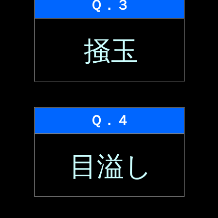
Ｑ．３
掻玉
Ｑ．４
目溢し