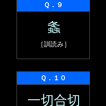
Ｑ．９
螽
［訓読み］
Ｑ．１０
一切合切