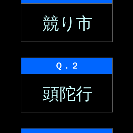
競り市
Ｑ．２
頭陀行