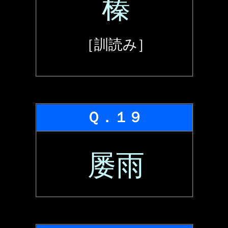
榛
［訓読み］
Ｑ．１９
屡雨