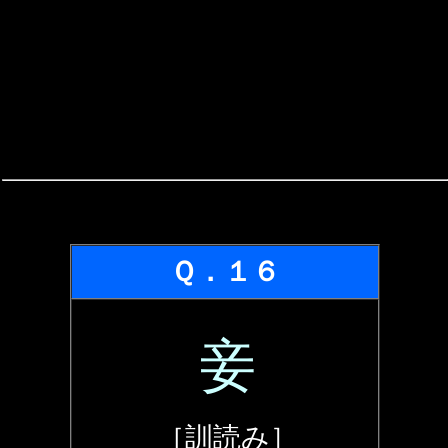
Ｑ．１６
妾
［訓読み］