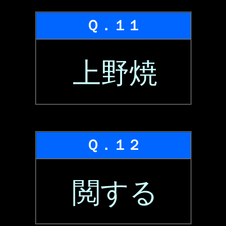
Ｑ．１１
上野焼
Ｑ．１２
閲する