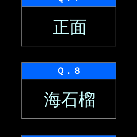
正面
Ｑ．８
海石榴