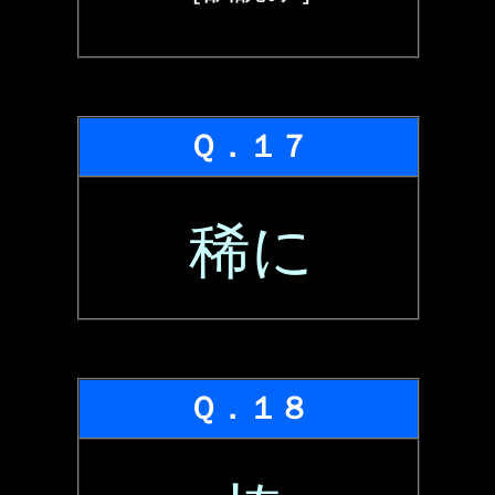
Ｑ．１７
稀に
Ｑ．１８