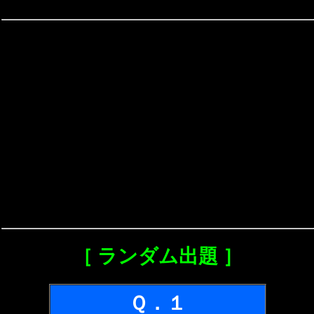
［ ランダム出題 ］
Ｑ．１