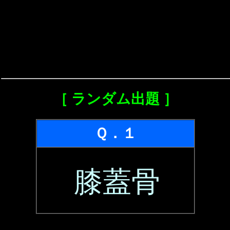
［ ランダム出題 ］
Ｑ．１
膝蓋骨