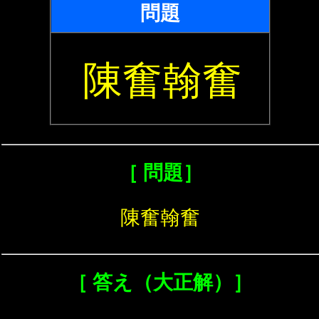
問題
陳奮翰奮
［ 問題］
陳奮翰奮
［ 答え（大正解）］