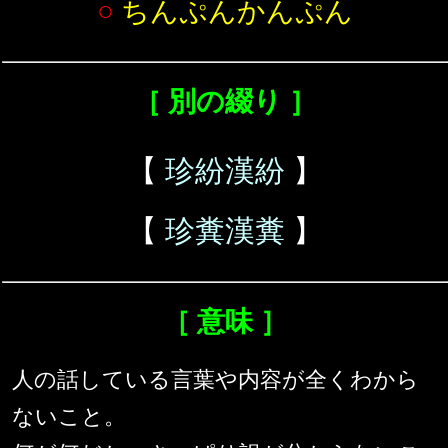
○
ちんぷんかんぷん
［ 別の綴り ］
【
珍紛漢紛
】
【
珍糞漢糞
】
［ 意味 ］
人の話している言葉や内容が全くわから
ないこと。