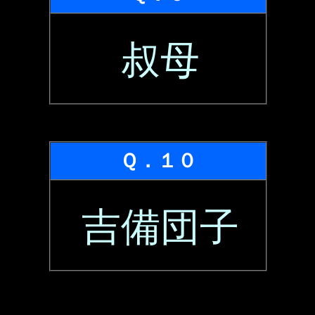
叔母
Ｑ．１０
吉備団子