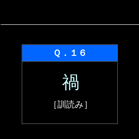
Ｑ．１６
禍
［訓読み］