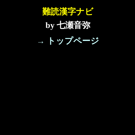
難読漢字ナビ
by 七瀬音弥
→ トップページ