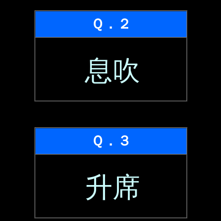
Ｑ．２
息吹
Ｑ．３
升席