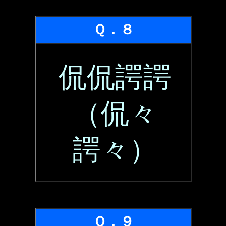
Ｑ．８
侃侃諤諤
（侃々
諤々）
Ｑ．９