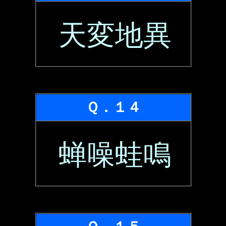
天変地異
Ｑ．１４
蝉噪蛙鳴