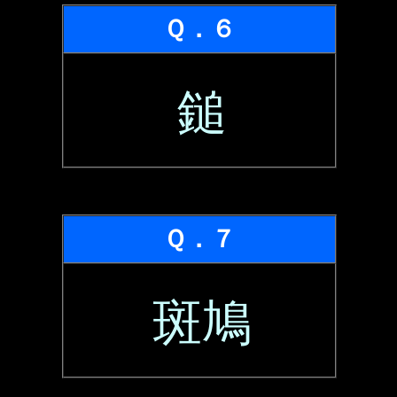
Ｑ．６
鎚
Ｑ．７
斑鳩