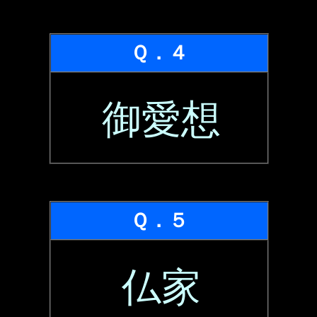
Ｑ．４
御愛想
Ｑ．５
仏家