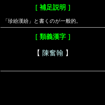
［ 補足説明 ］
「珍紛漢紛」と書くのが一般的。
［ 類義漢字 ］
【
陳奮翰
】