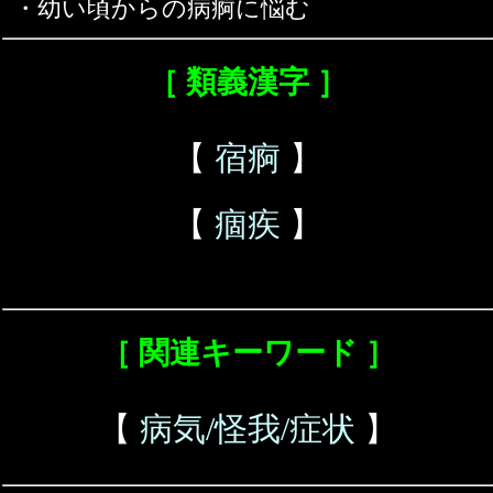
・幼い頃からの病痾に悩む
［ 類義漢字 ］
【
宿痾
】
【
痼疾
】
［ 関連キーワード ］
【
病気/怪我/症状
】