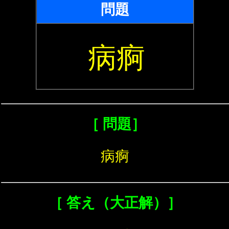
問題
病痾
［ 問題］
病痾
［ 答え（大正解）］