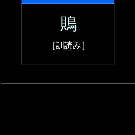
鵙
［訓読み］