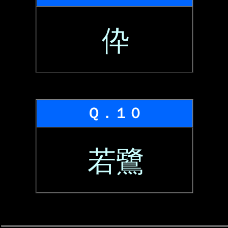
伜
Ｑ．１０
若鷺