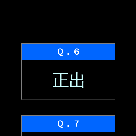
Ｑ．６
正出
Ｑ．７