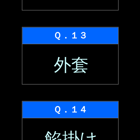
Ｑ．１３
外套
Ｑ．１４
餡掛け