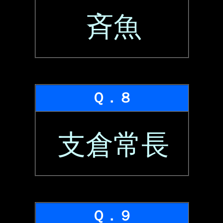
斉魚
Ｑ．８
支倉常長
Ｑ．９