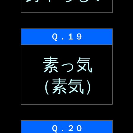
Ｑ．１９
素っ気
（素気）
Ｑ．２０