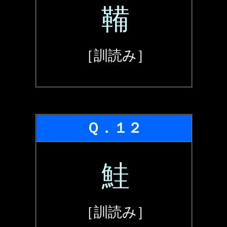
鞴
［訓読み］
Ｑ．１２
鮭
［訓読み］