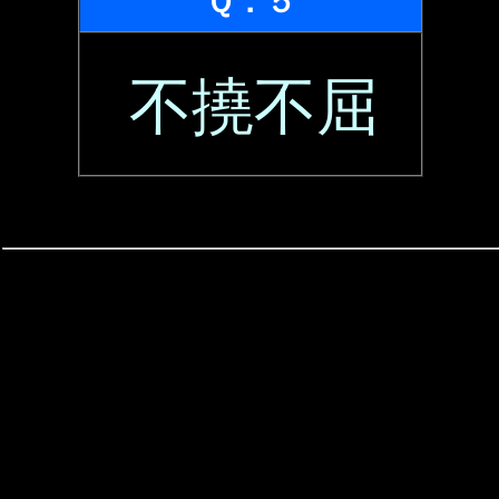
Ｑ．５
不撓不屈