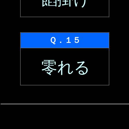
Ｑ．１５
零れる