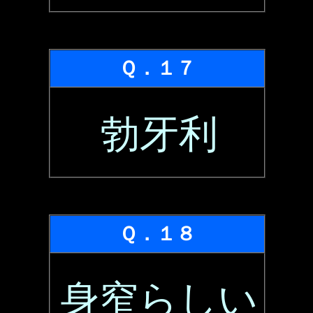
Ｑ．１７
勃牙利
Ｑ．１８
身窄らしい