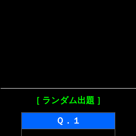
［ ランダム出題 ］
Ｑ．１