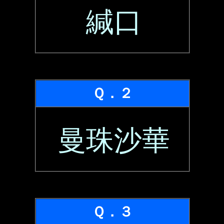
緘口
Ｑ．２
曼珠沙華
Ｑ．３