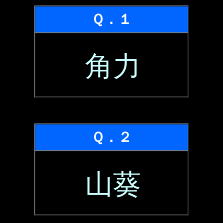
Ｑ．１
角力
Ｑ．２
山葵