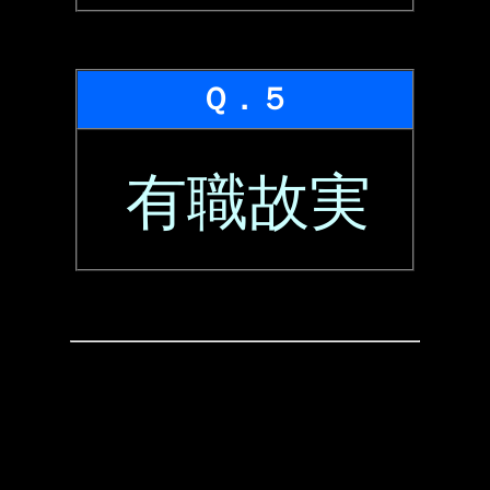
Ｑ．５
有職故実