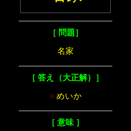
［ 問題］
名家
［ 答え（大正解）］
○
めいか
［ 意味 ］