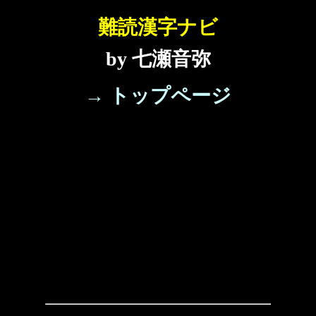
難読漢字ナビ
by 七瀬音弥
→ トップページ