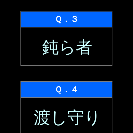
Ｑ．３
鈍ら者
Ｑ．４
渡し守り