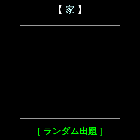
【
家
】
［ ランダム出題 ］