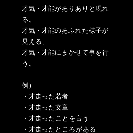
才気・才能がありありと現れ
る。
才気・才能のあふれた様子が
見える。
才気・才能にまかせて事を行
う。
例）
・才走った若者
・才走った文章
・才走ったことを言う
・才走ったところがある