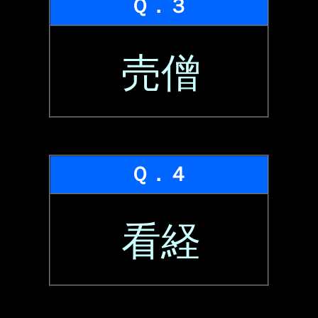
Ｑ．３
売僧
Ｑ．４
看経