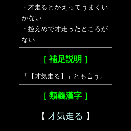
・才走るとかえってうまくい
かない
・控えめで才走ったところが
ない
［ 補足説明 ］
「【才気走る】」とも言う。
［ 類義漢字 ］
【
才気走る
】