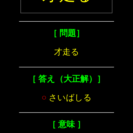
［ 問題］
才走る
［ 答え（大正解）］
○
さいばしる
［ 意味 ］