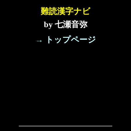
難読漢字ナビ
by 七瀬音弥
→ トップページ