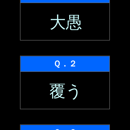
大愚
Ｑ．２
覆う