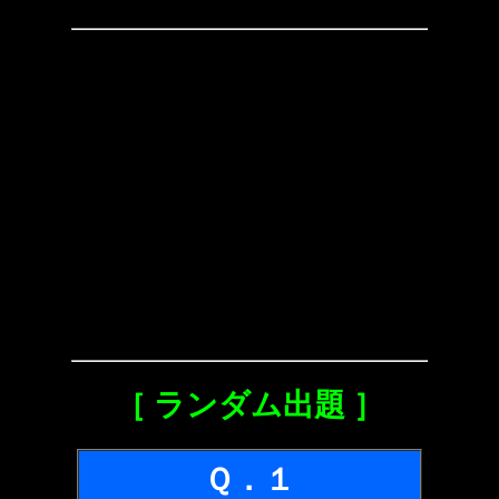
［ ランダム出題 ］
Ｑ．１