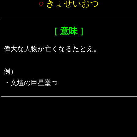
○
きょせいおつ
［ 意味 ］
偉大な人物が亡くなるたとえ。
例）
・文壇の巨星墜つ