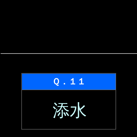
Ｑ．１１
添水