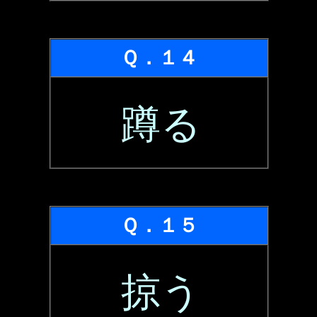
Ｑ．１４
蹲る
Ｑ．１５
掠う