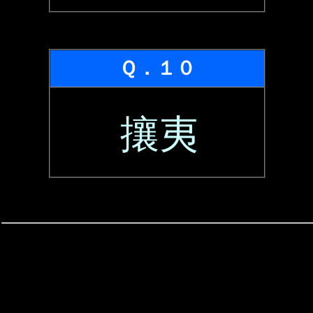
Ｑ．１０
攘夷