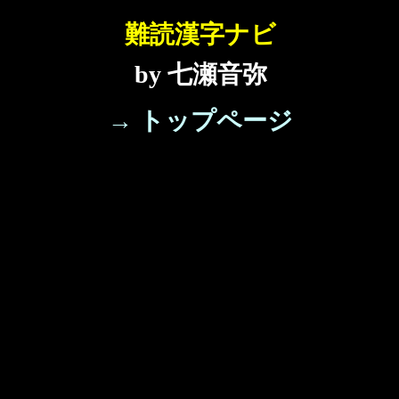
難読漢字ナビ
by 七瀬音弥
→ トップページ