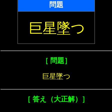
問題
巨星墜つ
［ 問題］
巨星墜つ
［ 答え（大正解）］