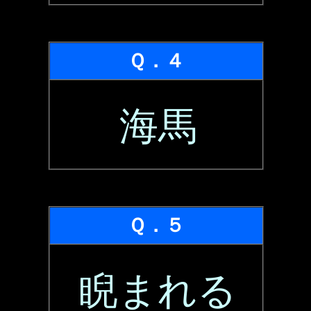
Ｑ．４
海馬
Ｑ．５
睨まれる