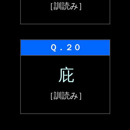
［訓読み］
Ｑ．２０
庇
［訓読み］