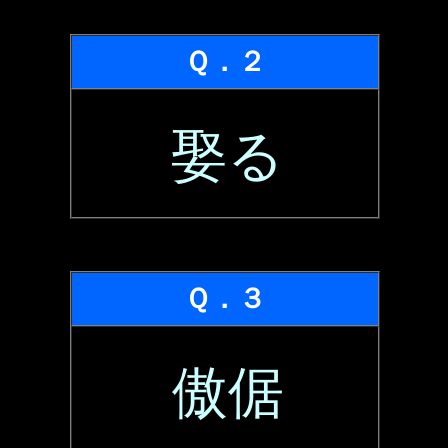
Ｑ．２
娶る
Ｑ．３
傲倨