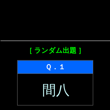
［ ランダム出題 ］
Ｑ．１
間八