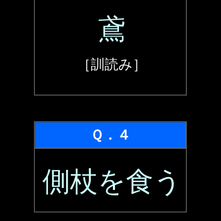
鳶
［訓読み］
Ｑ．４
側杖を食う