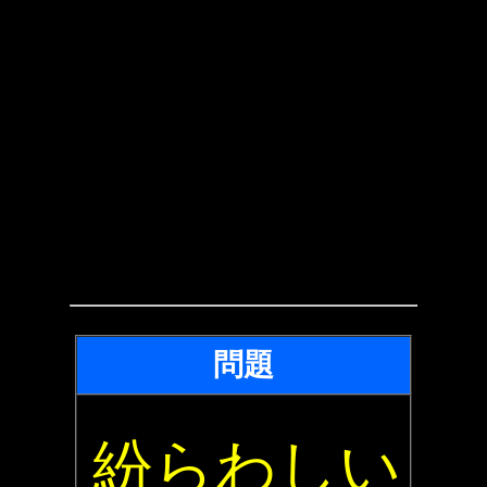
問題
紛らわしい