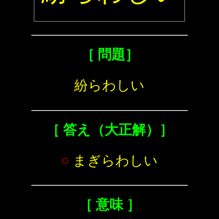
［ 問題］
紛らわしい
［ 答え（大正解）］
○
まぎらわしい
［ 意味 ］