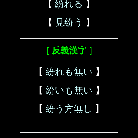
【
紛れる
】
【
見紛う
】
［ 反義漢字 ］
【
紛れも無い
】
【
紛いも無い
】
【
紛う方無し
】