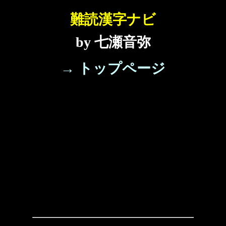
難読漢字ナビ
by 七瀬音弥
→ トップページ