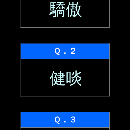
驕傲
Ｑ．２
健啖
Ｑ．３