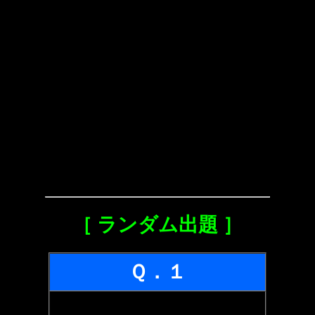
［ ランダム出題 ］
Ｑ．１