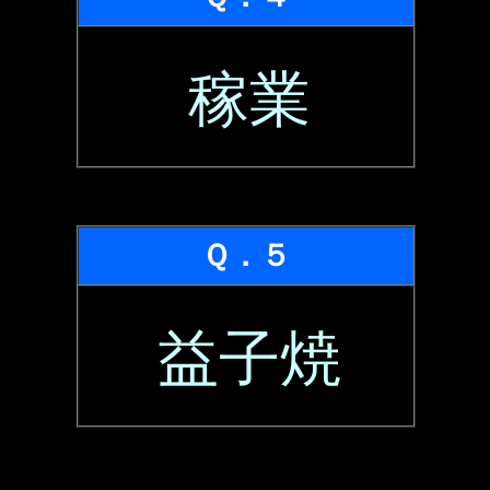
稼業
Ｑ．５
益子焼