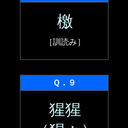
檄
［訓読み］
Ｑ．９
猩猩