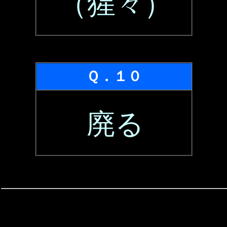
（猩々）
Ｑ．１０
廃る