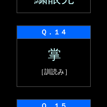
Ｑ．１４
掌
［訓読み］
Ｑ．１５