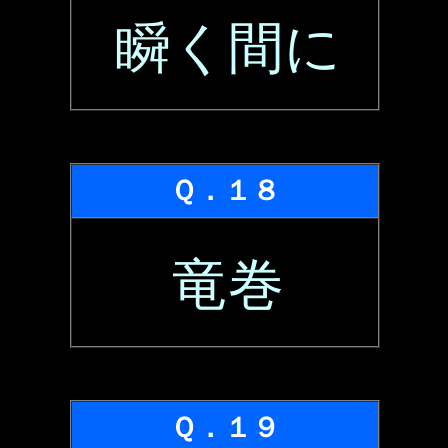
瞬く間に
Ｑ．１８
竜巻
Ｑ．１９