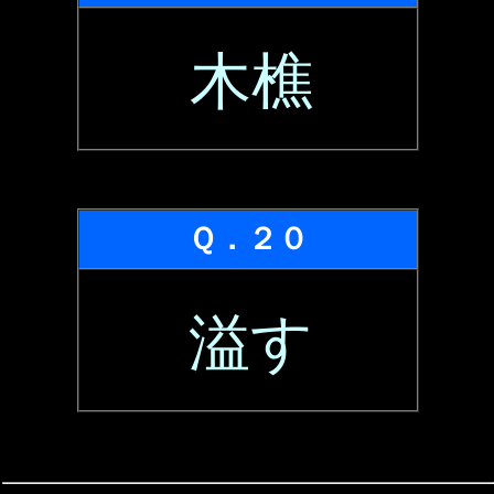
木樵
Ｑ．２０
溢す