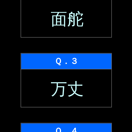
面舵
Ｑ．３
万丈
Ｑ．４