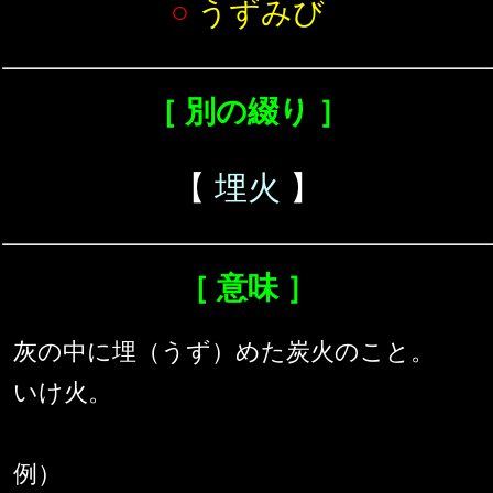
○
うずみび
［ 別の綴り ］
【
埋火
】
［ 意味 ］
灰の中に埋（うず）めた炭火のこと。
いけ火。
例）