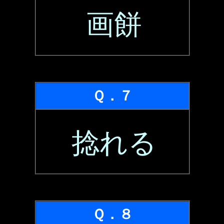
画餅
Ｑ．７
捻れる
Ｑ．８