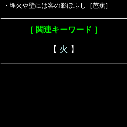
・埋火や壁には客の影ぼふし［芭蕉］
［ 関連キーワード ］
【
火
】