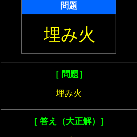
問題
埋み火
［ 問題］
埋み火
［ 答え（大正解）］