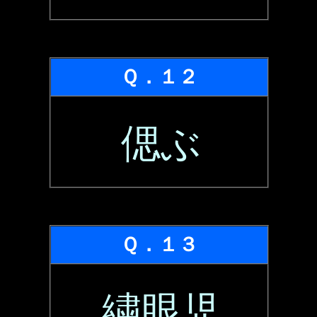
Ｑ．１２
偲ぶ
Ｑ．１３
繍眼児