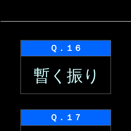
Ｑ．１６
暫く振り
Ｑ．１７