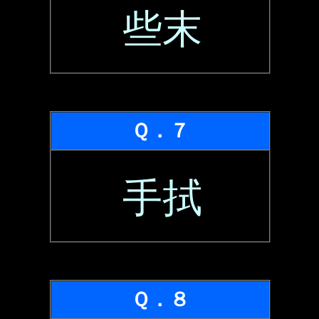
些末
Ｑ．７
手拭
Ｑ．８