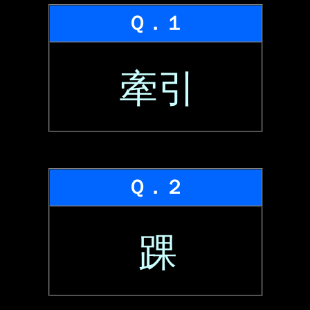
Ｑ．１
牽引
Ｑ．２
踝