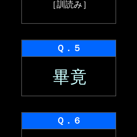
［訓読み］
Ｑ．５
畢竟
Ｑ．６