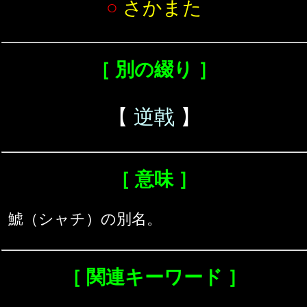
○
さかまた
［ 別の綴り ］
【
逆戟
】
［ 意味 ］
鯱（シャチ）の別名。
［ 関連キーワード ］