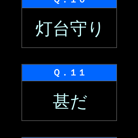
灯台守り
Ｑ．１１
甚だ