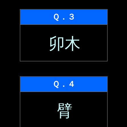
Ｑ．３
卯木
Ｑ．４
臂