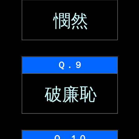
憫然
Ｑ．９
破廉恥
Ｑ．１０