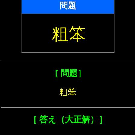
問題
粗笨
［ 問題］
粗笨
［ 答え（大正解）］