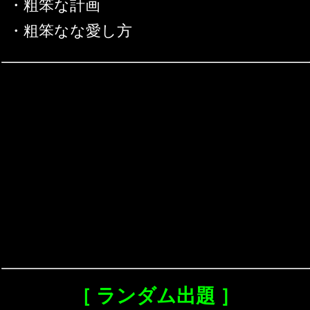
・粗笨な計画
・粗笨なな愛し方
［ ランダム出題 ］