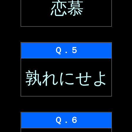
恋慕
Ｑ．５
孰れにせよ
Ｑ．６