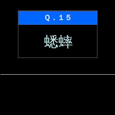
Ｑ．１５
蟋蟀