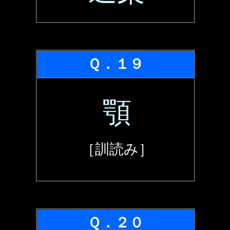
Ｑ．１９
顎
［訓読み］
Ｑ．２０