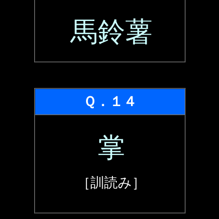
馬鈴薯
Ｑ．１４
掌
［訓読み］