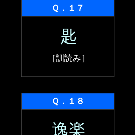
Ｑ．１７
匙
［訓読み］
Ｑ．１８
逸楽