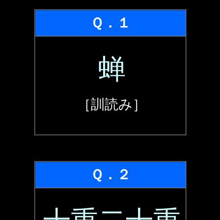
Ｑ．１
蝉
［訓読み］
Ｑ．２