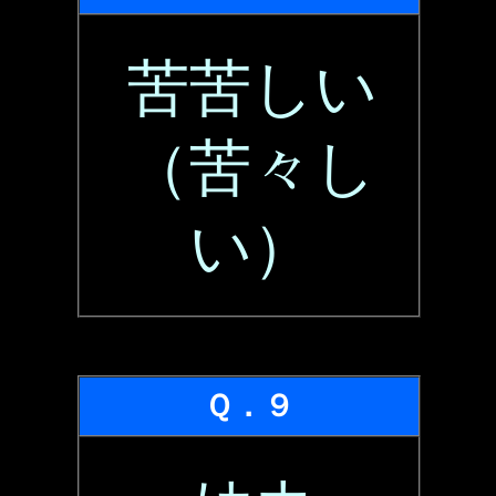
苦苦しい
（苦々し
い）
Ｑ．９