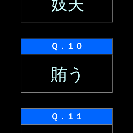
妓夫
Ｑ．１０
賄う
Ｑ．１１