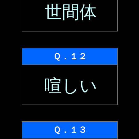
世間体
Ｑ．１２
喧しい
Ｑ．１３