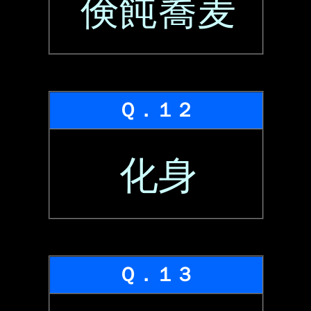
倹飩蕎麦
Ｑ．１２
化身
Ｑ．１３