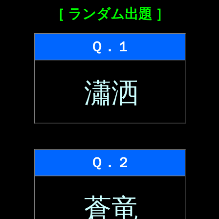
［ ランダム出題 ］
Ｑ．１
瀟洒
Ｑ．２
蒼竜