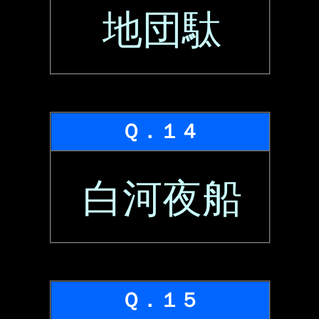
地団駄
Ｑ．１４
白河夜船
Ｑ．１５