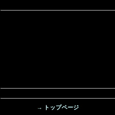
→ トップページ