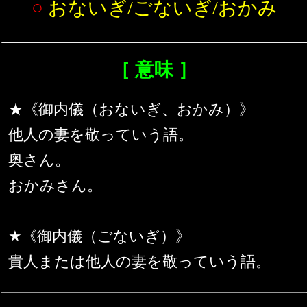
○
おないぎ/ごないぎ/おかみ
［ 意味 ］
★《御内儀（おないぎ、おかみ）》
他人の妻を敬っていう語。
奥さん。
おかみさん。
★《御内儀（ごないぎ）》
貴人または他人の妻を敬っていう語。