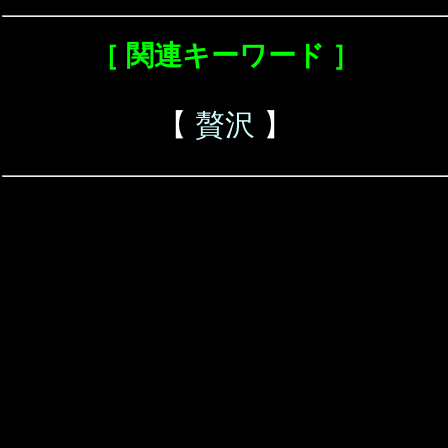
［ 関連キーワード ］
【
贅沢
】