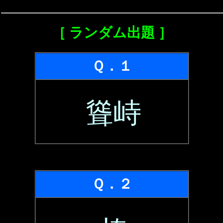
［ ランダム出題 ］
Ｑ．１
聳峙
Ｑ．２