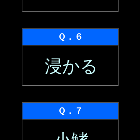
Ｑ．６
浸かる
Ｑ．７