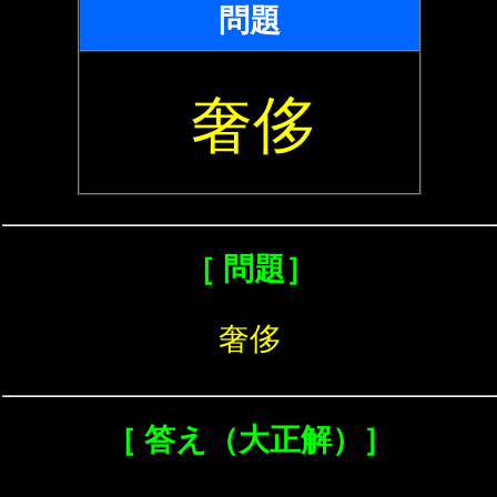
問題
奢侈
［ 問題］
奢侈
［ 答え（大正解）］