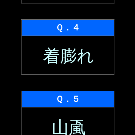
Ｑ．４
着膨れ
Ｑ．５
山颪