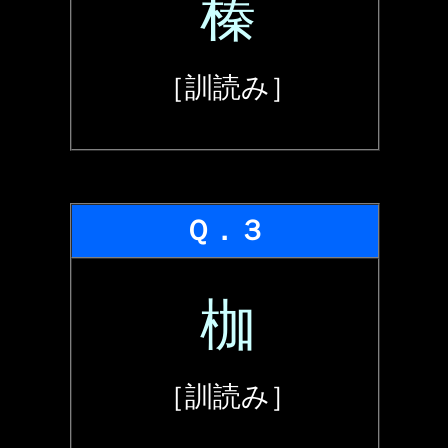
榛
［訓読み］
Ｑ．３
枷
［訓読み］