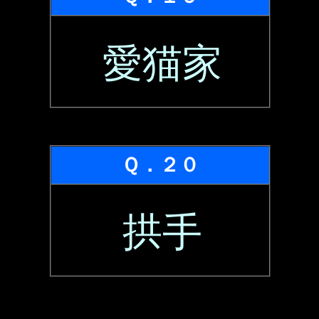
愛猫家
Ｑ．２０
拱手