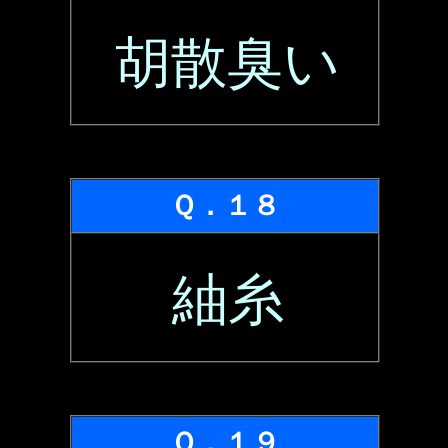
胡散臭い
Ｑ．１８
紬糸
Ｑ．１９