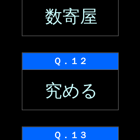
数寄屋
Ｑ．１２
究める
Ｑ．１３