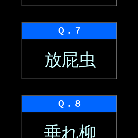
Ｑ．７
放屁虫
Ｑ．８
垂れ柳