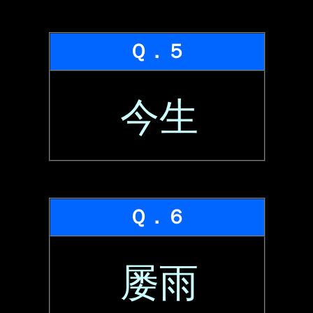
Ｑ．５
今生
Ｑ．６
屡雨