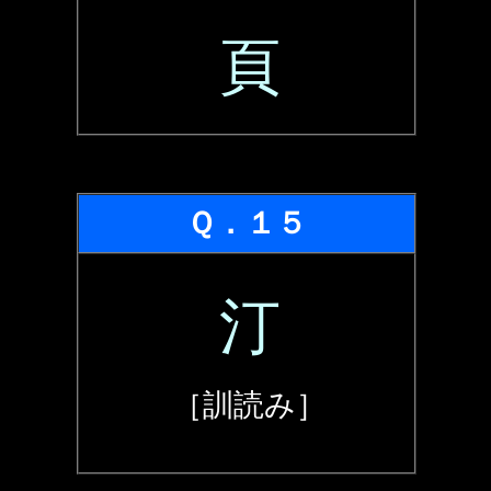
頁
Ｑ．１５
汀
［訓読み］