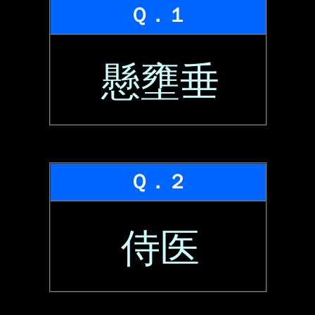
Ｑ．１
懸壅垂
Ｑ．２
侍医