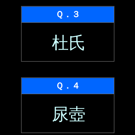
Ｑ．３
杜氏
Ｑ．４
尿壺