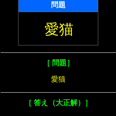
問題
愛猫
［ 問題］
愛猫
［ 答え（大正解）］