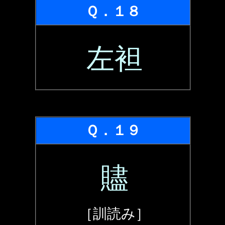
Ｑ．１８
左袒
Ｑ．１９
贐
［訓読み］