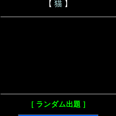
【
猫
】
［ ランダム出題 ］