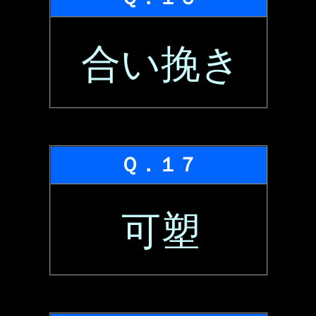
合い挽き
Ｑ．１７
可塑