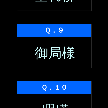
Ｑ．９
御局様
Ｑ．１０