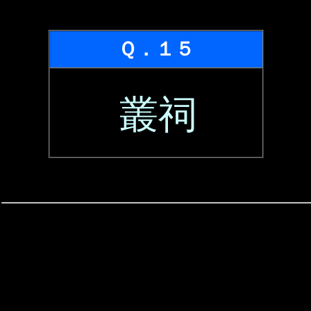
Ｑ．１５
叢祠