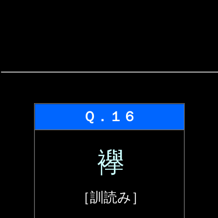
Ｑ．１６
襷
［訓読み］