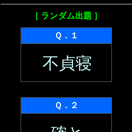
［ ランダム出題 ］
Ｑ．１
不貞寝
Ｑ．２