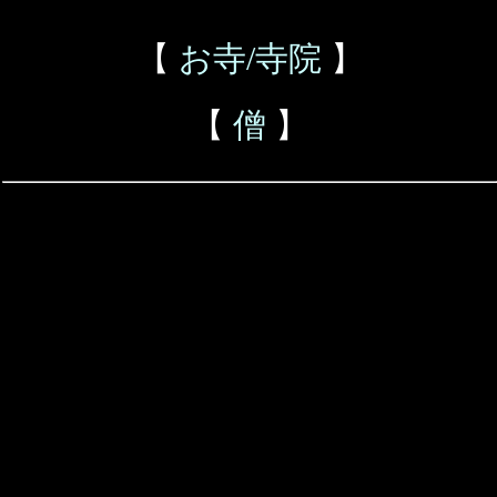
【
お寺/寺院
】
【
僧
】