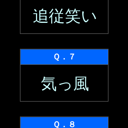
追従笑い
Ｑ．７
気っ風
Ｑ．８