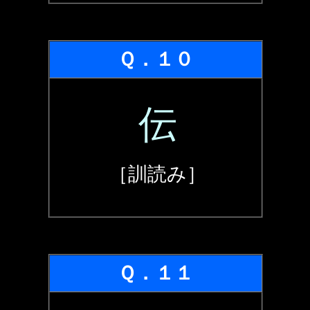
Ｑ．１０
伝
［訓読み］
Ｑ．１１