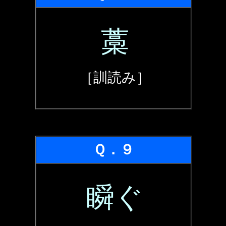
藁
［訓読み］
Ｑ．９
瞬ぐ