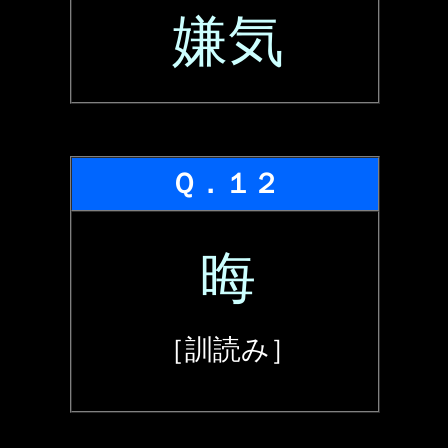
嫌気
Ｑ．１２
晦
［訓読み］