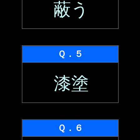
蔽う
Ｑ．５
漆塗
Ｑ．６