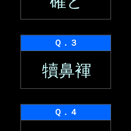
確と
Ｑ．３
犢鼻褌
Ｑ．４