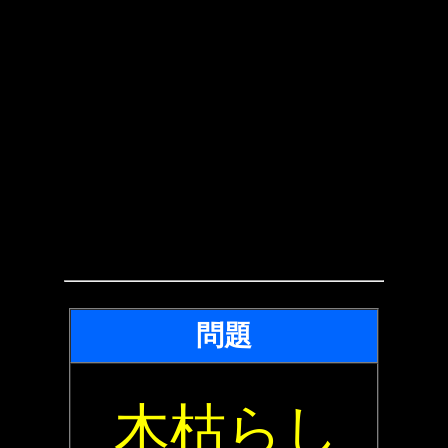
問題
木枯らし