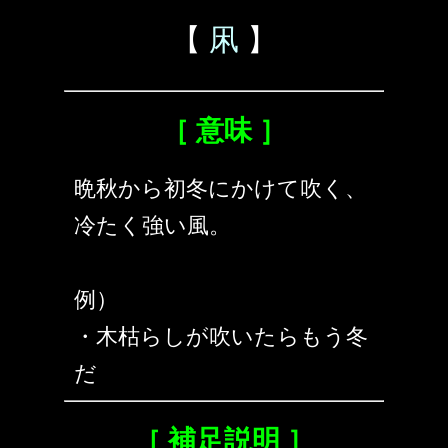
【
凩
】
［ 意味 ］
晩秋から初冬にかけて吹く、
冷たく強い風。
例）
・木枯らしが吹いたらもう冬
だ
［ 補足説明 ］