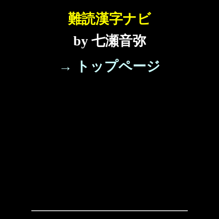
難読漢字ナビ
by 七瀬音弥
→ トップページ