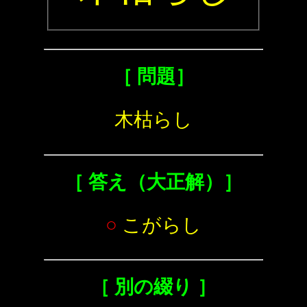
［ 問題］
木枯らし
［ 答え（大正解）］
○
こがらし
［ 別の綴り ］