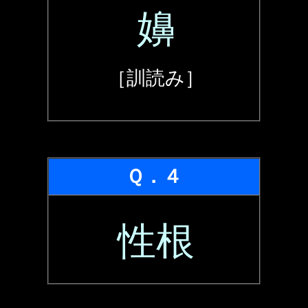
嬶
［訓読み］
Ｑ．４
性根