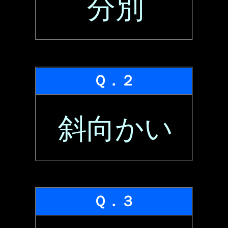
分別
Ｑ．２
斜向かい
Ｑ．３