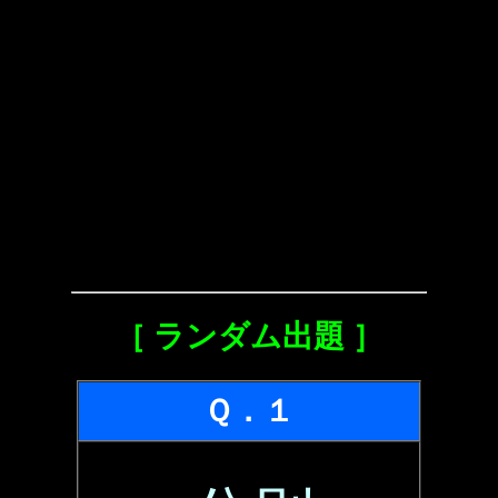
［ ランダム出題 ］
Ｑ．１