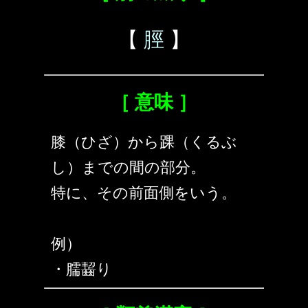
【
脛
】
［ 意味 ］
膝（ひざ）から踝（くるぶ
し）までの間の部分。
特に、その前面側をいう。
例）
・臑齧り