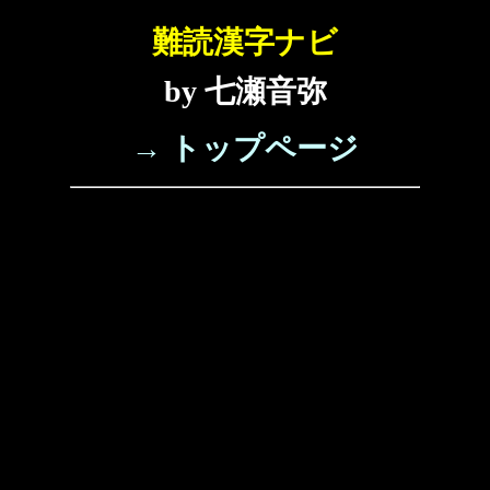
難読漢字ナビ
by 七瀬音弥
→ トップページ