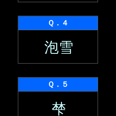
Ｑ．４
泡雪
Ｑ．５
梺