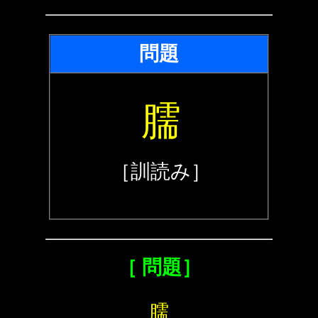
問題
臑
［訓読み］
［ 問題］
臑