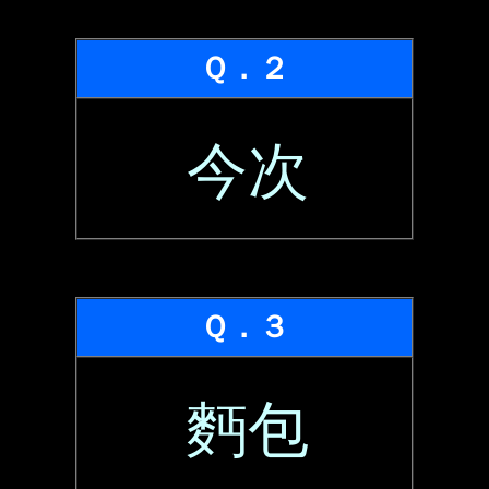
Ｑ．２
今次
Ｑ．３
麪包