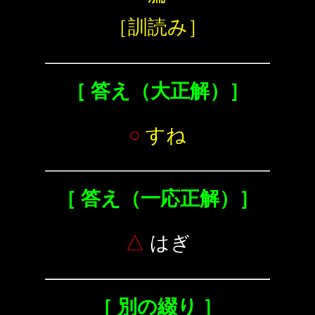
［訓読み］
［ 答え（大正解）］
○
すね
［ 答え（一応正解）］
△
はぎ
［ 別の綴り ］