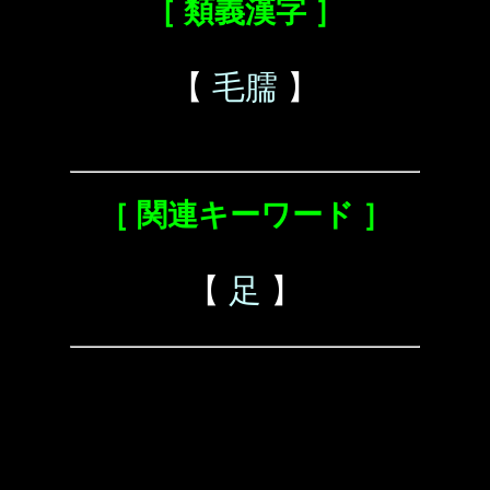
［ 類義漢字 ］
【
毛臑
】
［ 関連キーワード ］
【
足
】