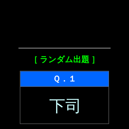
［ ランダム出題 ］
Ｑ．１
下司