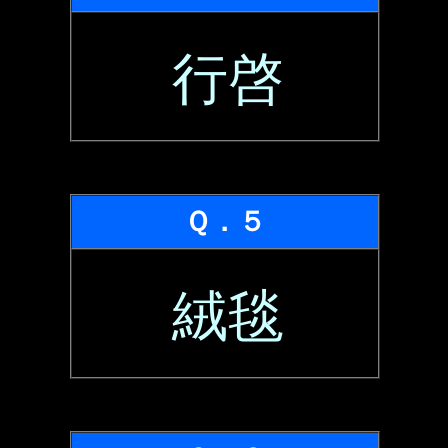
行啓
Ｑ．５
絨毯