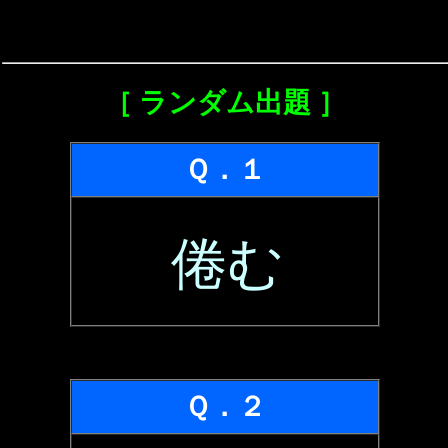
［ ランダム出題 ］
Ｑ．１
倦む
Ｑ．２