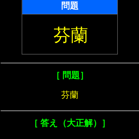
問題
芬蘭
［ 問題］
芬蘭
［ 答え（大正解）］