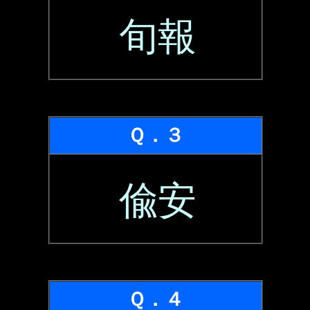
旬報
Ｑ．３
偸安
Ｑ．４