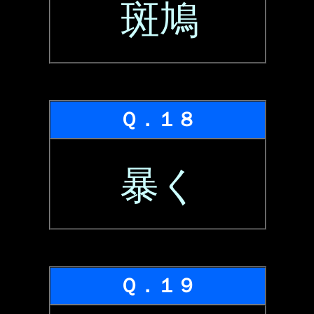
斑鳩
Ｑ．１８
暴く
Ｑ．１９