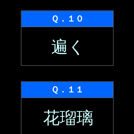
Ｑ．１０
遍く
Ｑ．１１
花瑠璃