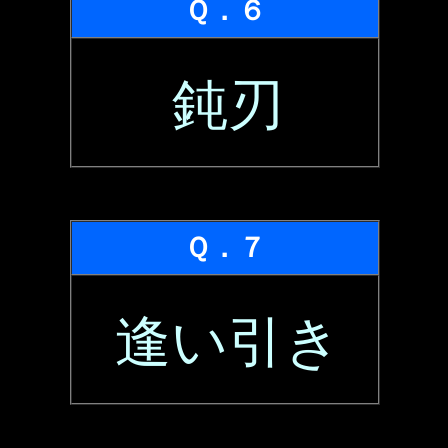
Ｑ．６
鈍刃
Ｑ．７
逢い引き