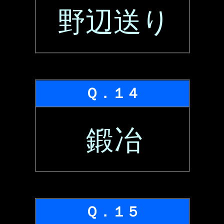
野辺送り
Ｑ．１４
鍛冶
Ｑ．１５