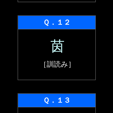
Ｑ．１２
茵
［訓読み］
Ｑ．１３