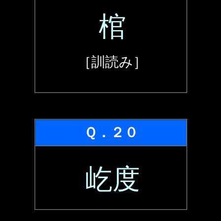
棺
［訓読み］
Ｑ．２０
屹度