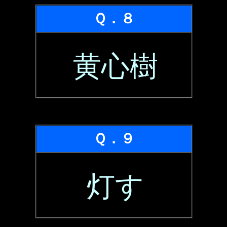
Ｑ．８
黄心樹
Ｑ．９
灯す