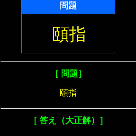
問題
頤指
［ 問題］
頤指
［ 答え（大正解）］