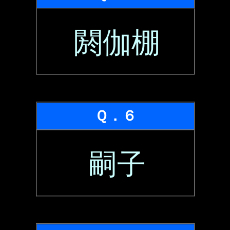
閼伽棚
Ｑ．６
嗣子