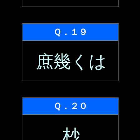
Ｑ．１９
庶幾くは
Ｑ．２０
杪