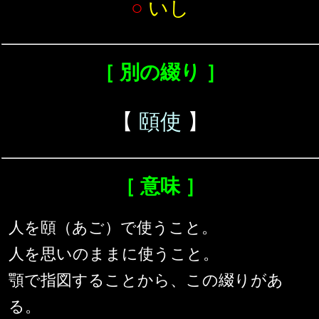
○
いし
［ 別の綴り ］
【
頤使
】
［ 意味 ］
人を頤（あご）で使うこと。
人を思いのままに使うこと。
顎で指図することから、この綴りがあ
る。