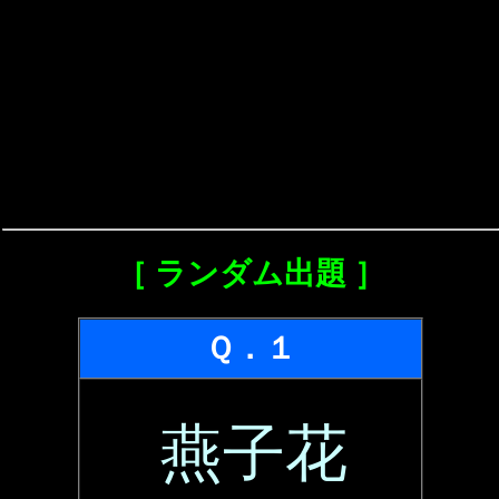
［ ランダム出題 ］
Ｑ．１
燕子花