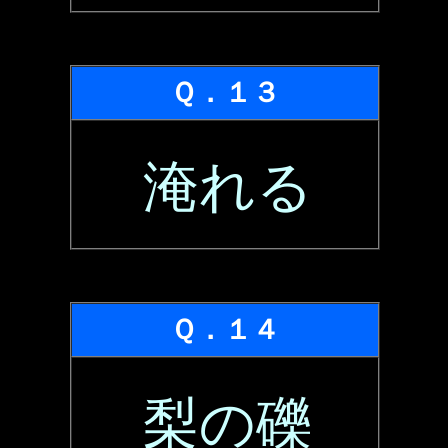
Ｑ．１３
淹れる
Ｑ．１４
梨の礫