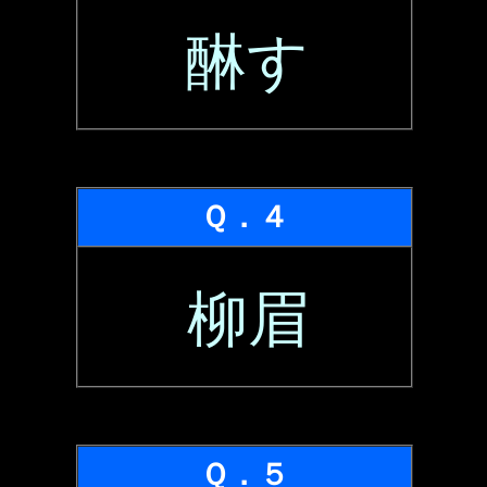
醂す
Ｑ．４
柳眉
Ｑ．５