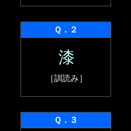
Ｑ．２
漆
［訓読み］
Ｑ．３