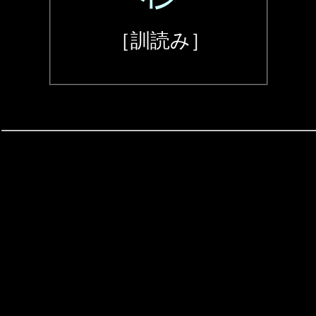
［訓読み］