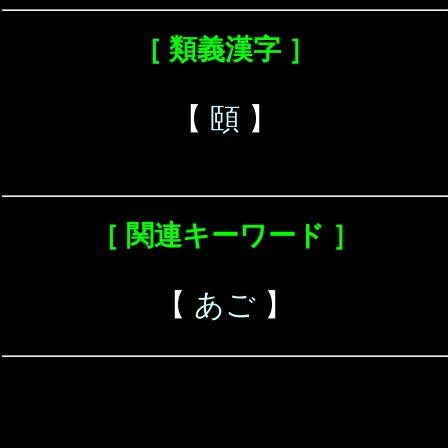
［ 類義漢字 ］
【
頤
】
［ 関連キーワード ］
【
あご
】