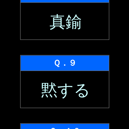
真鍮
Ｑ．９
黙する