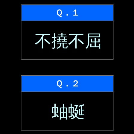
Ｑ．１
不撓不屈
Ｑ．２
蚰蜒