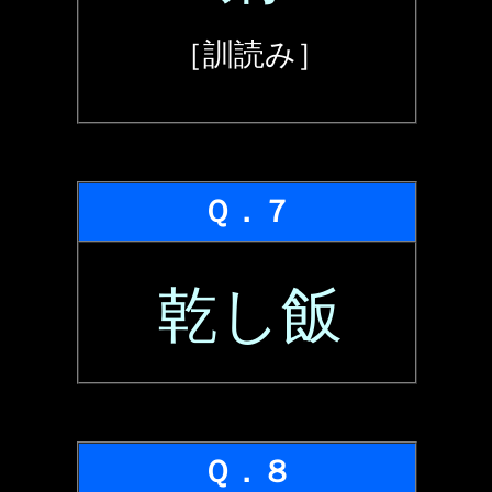
［訓読み］
Ｑ．７
乾し飯
Ｑ．８