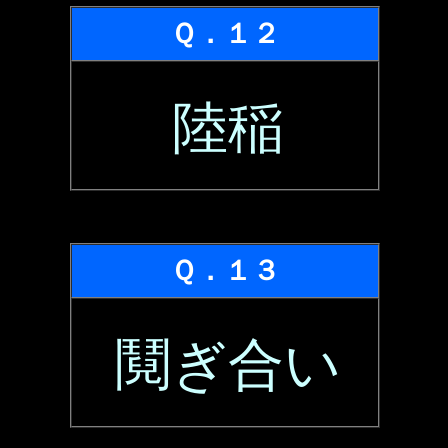
Ｑ．１２
陸稲
Ｑ．１３
鬩ぎ合い