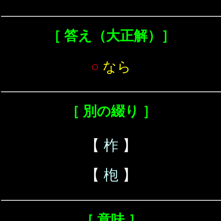
［ 答え（大正解）］
○
なら
［ 別の綴り ］
【
柞
】
【
枹
】
［ 意味 ］