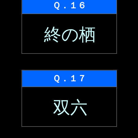
Ｑ．１６
終の栖
Ｑ．１７
双六