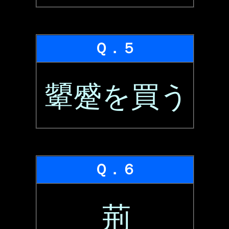
Ｑ．５
顰蹙を買う
Ｑ．６
荊