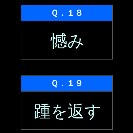
Ｑ．１８
憾み
Ｑ．１９
踵を返す