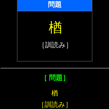
問題
楢
［訓読み］
［ 問題］
楢
［訓読み］