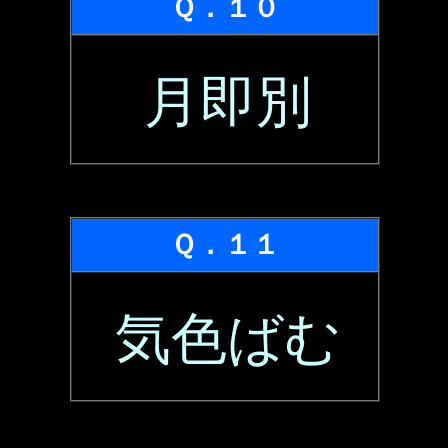
Ｑ．１０
月即別
Ｑ．１１
気色ばむ