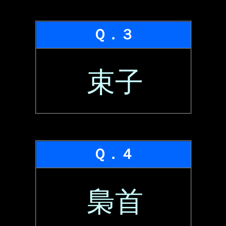
Ｑ．３
束子
Ｑ．４
梟首