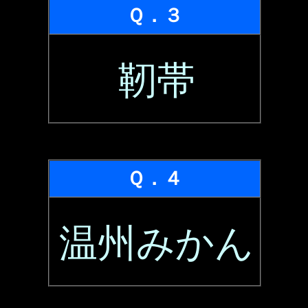
Ｑ．３
靭帯
Ｑ．４
温州みかん