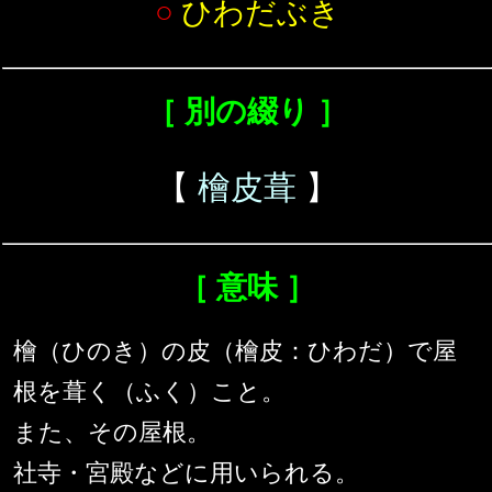
○
ひわだぶき
［ 別の綴り ］
【
檜皮葺
】
［ 意味 ］
檜（ひのき）の皮（檜皮：ひわだ）で屋
根を葺く（ふく）こと。
また、その屋根。
社寺・宮殿などに用いられる。