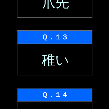
爪先
Ｑ．１３
稚い
Ｑ．１４