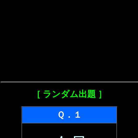
［ ランダム出題 ］
Ｑ．１