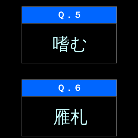
Ｑ．５
嗜む
Ｑ．６
雁札