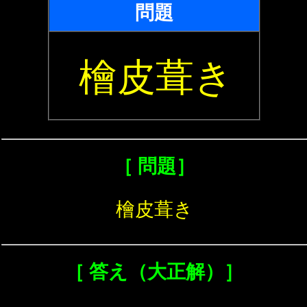
問題
檜皮葺き
［ 問題］
檜皮葺き
［ 答え（大正解）］