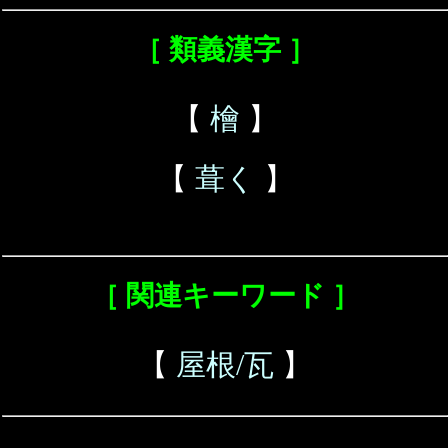
［ 類義漢字 ］
【
檜
】
【
葺く
】
［ 関連キーワード ］
【
屋根/瓦
】