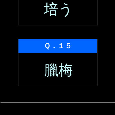
培う
Ｑ．１５
臘梅