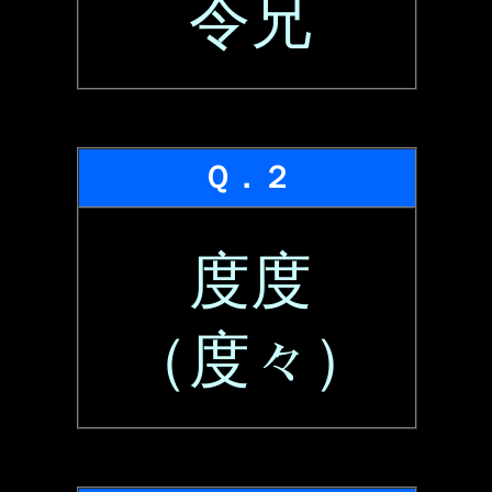
令兄
Ｑ．２
度度
（度々）