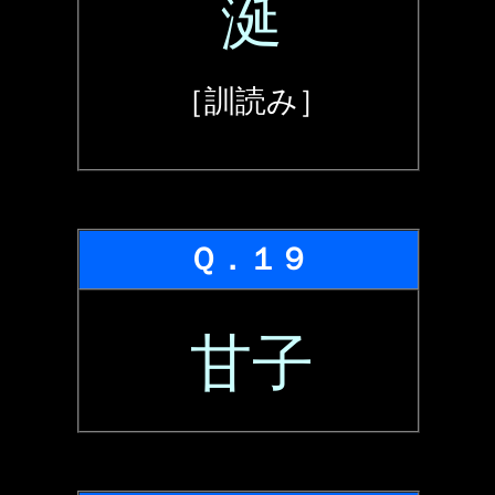
涎
［訓読み］
Ｑ．１９
甘子