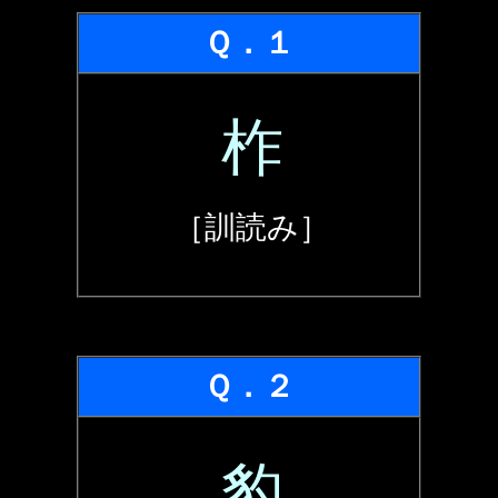
Ｑ．１
柞
［訓読み］
Ｑ．２
豹