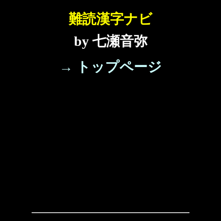
難読漢字ナビ
by 七瀬音弥
→ トップページ