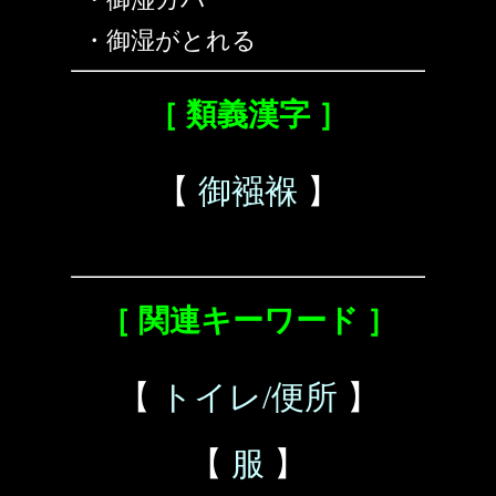
・御湿がとれる
［ 類義漢字 ］
【
御襁褓
】
［ 関連キーワード ］
【
トイレ/便所
】
【
服
】