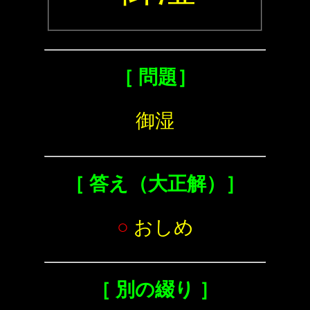
［ 問題］
御湿
［ 答え（大正解）］
○
おしめ
［ 別の綴り ］