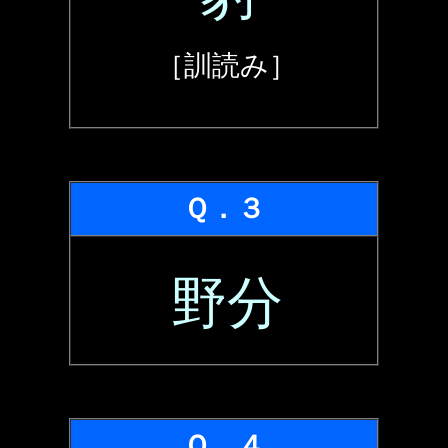
［訓読み］
Ｑ．３
野分
Ｑ．４