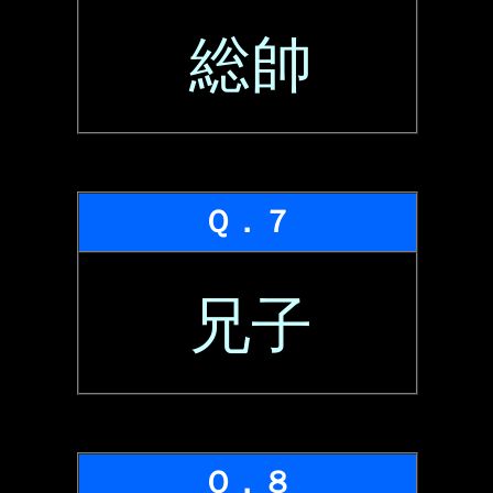
総帥
Ｑ．７
兄子
Ｑ．８