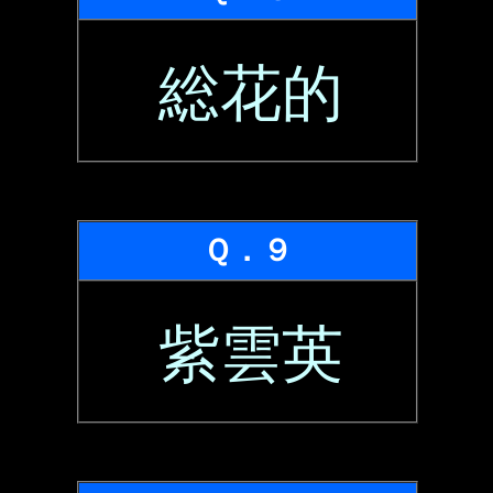
総花的
Ｑ．９
紫雲英