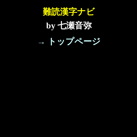
難読漢字ナビ
by 七瀬音弥
→ トップページ