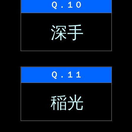
Ｑ．１０
深手
Ｑ．１１
稲光