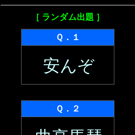
［ ランダム出題 ］
Ｑ．１
安んぞ
Ｑ．２