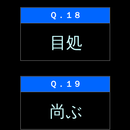
Ｑ．１８
目処
Ｑ．１９
尚ぶ