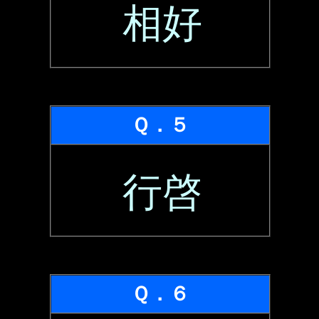
相好
Ｑ．５
行啓
Ｑ．６