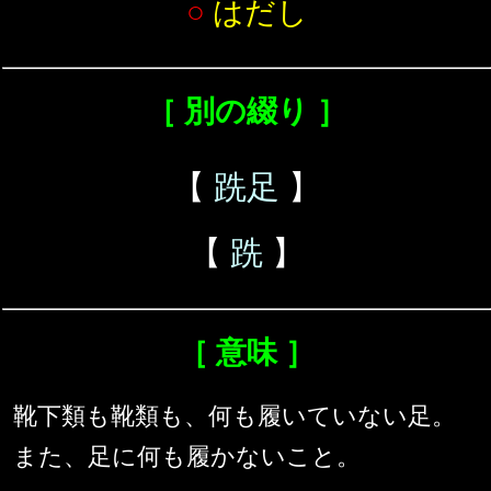
○
はだし
［ 別の綴り ］
【
跣足
】
【
跣
】
［ 意味 ］
靴下類も靴類も、何も履いていない足。
また、足に何も履かないこと。