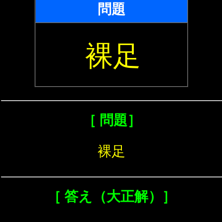
問題
裸足
［ 問題］
裸足
［ 答え（大正解）］