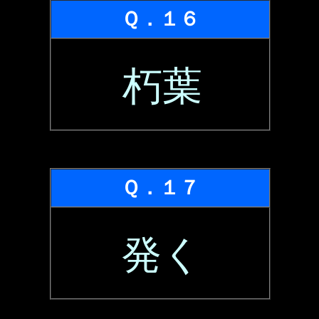
Ｑ．１６
朽葉
Ｑ．１７
発く