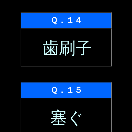
Ｑ．１４
歯刷子
Ｑ．１５
塞ぐ