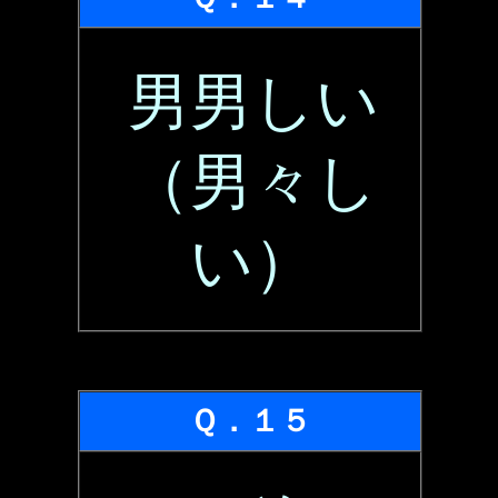
男男しい
（男々し
い）
Ｑ．１５