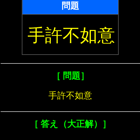
問題
手許不如意
［ 問題］
手許不如意
［ 答え（大正解）］