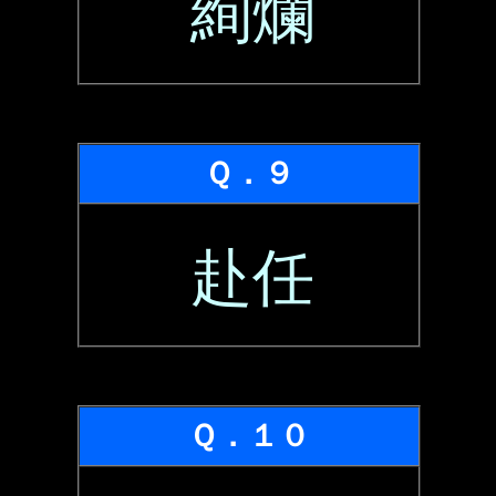
絢爛
Ｑ．９
赴任
Ｑ．１０