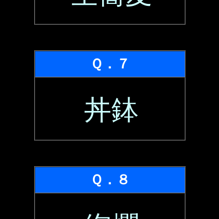
Ｑ．７
丼鉢
Ｑ．８