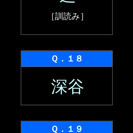
［訓読み］
Ｑ．１８
深谷
Ｑ．１９