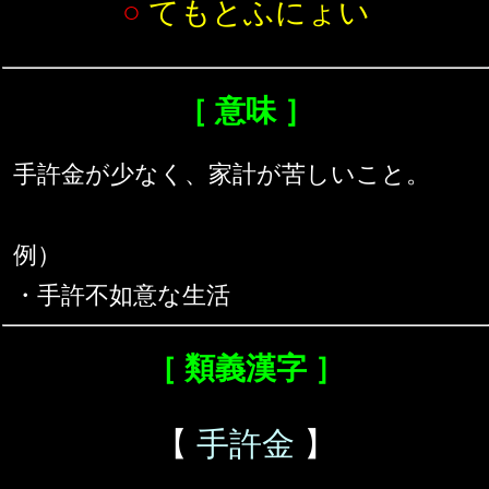
○
てもとふにょい
［ 意味 ］
手許金が少なく、家計が苦しいこと。
例）
・手許不如意な生活
［ 類義漢字 ］
【
手許金
】