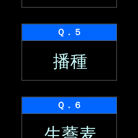
Ｑ．５
播種
Ｑ．６
生蕎麦