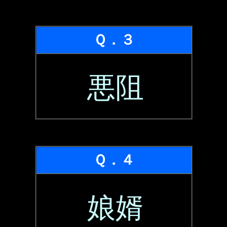
Ｑ．３
悪阻
Ｑ．４
娘婿