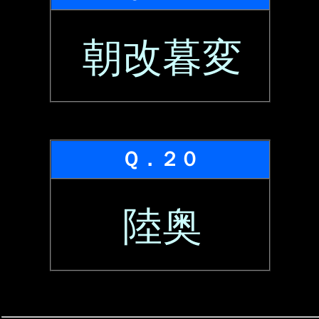
朝改暮変
Ｑ．２０
陸奥