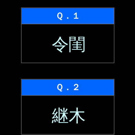
Ｑ．１
令閨
Ｑ．２
継木