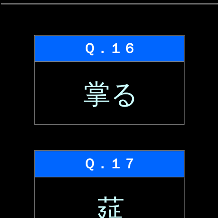
Ｑ．１６
掌る
Ｑ．１７
莚