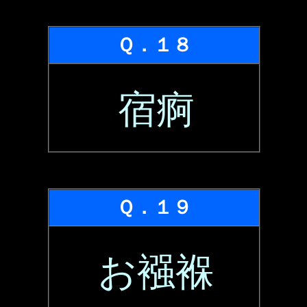
Ｑ．１８
宿痾
Ｑ．１９
お襁褓