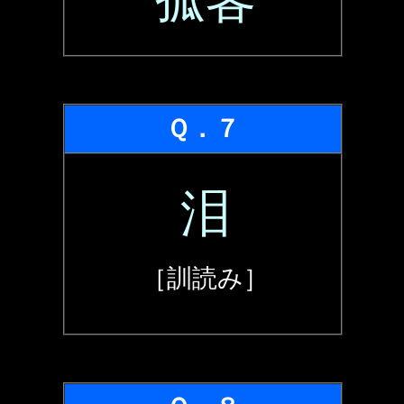
Ｑ．７
泪
［訓読み］