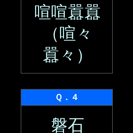
喧喧囂囂
（喧々
囂々）
Ｑ．４
磐石