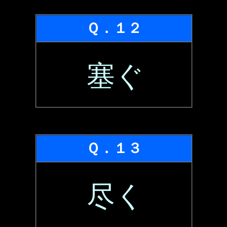
Ｑ．１２
塞ぐ
Ｑ．１３
尽く