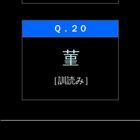
Ｑ．２０
菫
［訓読み］