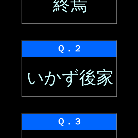
終焉
Ｑ．２
いかず後家
Ｑ．３