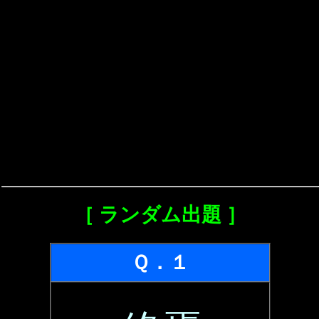
［ ランダム出題 ］
Ｑ．１