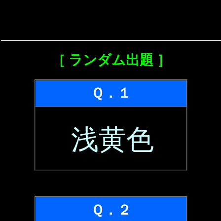
［ ランダム出題 ］
Ｑ．１
浅黄色
Ｑ．２