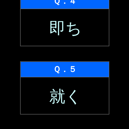
Ｑ．４
即ち
Ｑ．５
就く