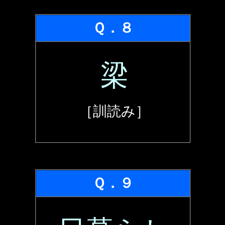
Ｑ．８
梁
［訓読み］
Ｑ．９