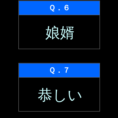
Ｑ．６
娘婿
Ｑ．７
恭しい