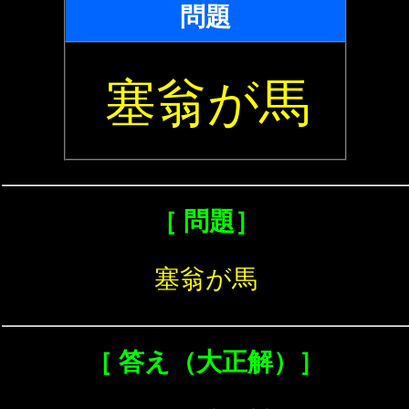
問題
塞翁が馬
［ 問題］
塞翁が馬
［ 答え（大正解）］