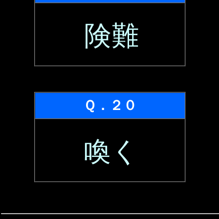
険難
Ｑ．２０
喚く