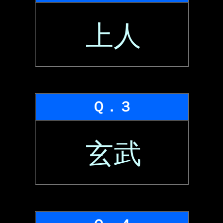
上人
Ｑ．３
玄武