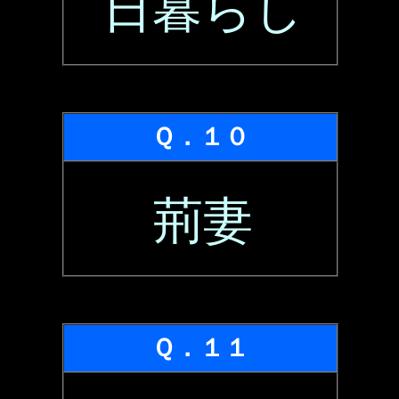
日暮らし
Ｑ．１０
荊妻
Ｑ．１１