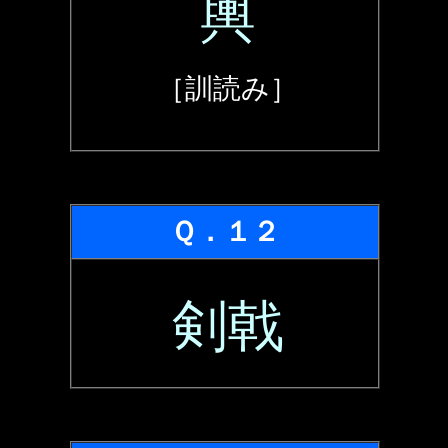
輿
［訓読み］
Ｑ．１２
剣戟