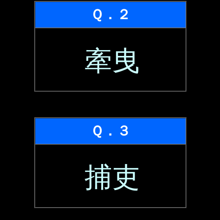
Ｑ．２
牽曳
Ｑ．３
捕吏