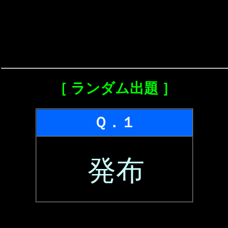
［ ランダム出題 ］
Ｑ．１
発布