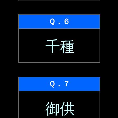
Ｑ．６
千種
Ｑ．７
御供