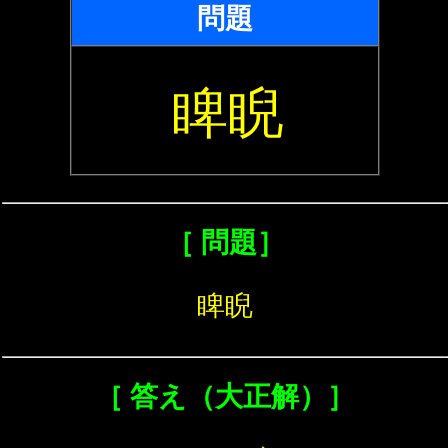
問題
睥睨
［ 問題］
睥睨
［ 答え（大正解）］