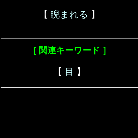
【
睨まれる
】
［ 関連キーワード ］
【
目
】