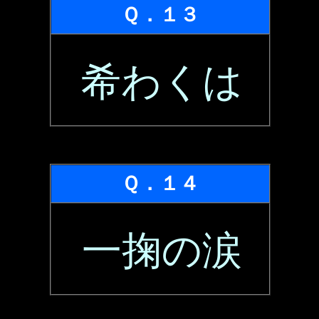
Ｑ．１３
希わくは
Ｑ．１４
一掬の涙