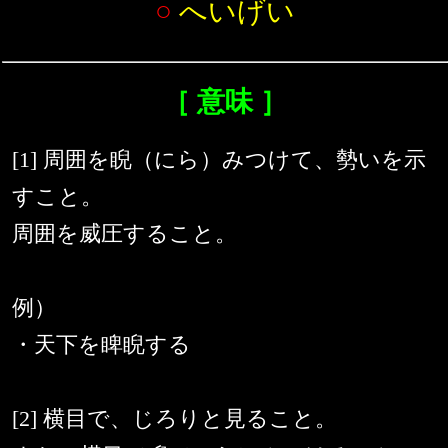
○
へいげい
［ 意味 ］
[1] 周囲を睨（にら）みつけて、勢いを示
すこと。
周囲を威圧すること。
例）
・天下を睥睨する
[2] 横目で、じろりと見ること。