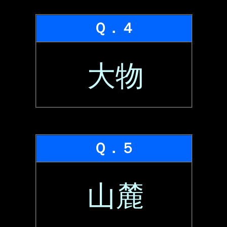
Ｑ．４
大物
Ｑ．５
山麓