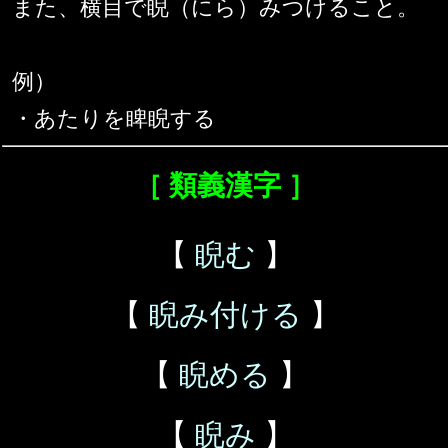
また、横目で睨（にら）みつけること。
例）
・あたりを睥睨する
［ 類義漢字 ］
【
睨む
】
【
睨み付ける
】
【
睨める
】
【
睨み
】