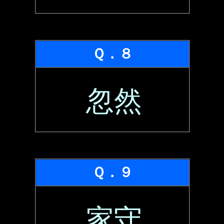
Ｑ．８
忽然
Ｑ．９
家守