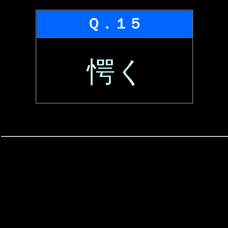
Ｑ．１５
愕く