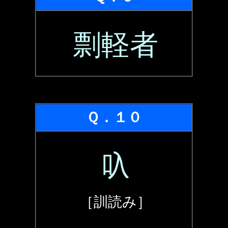
剽軽者
Ｑ．１０
叺
［訓読み］