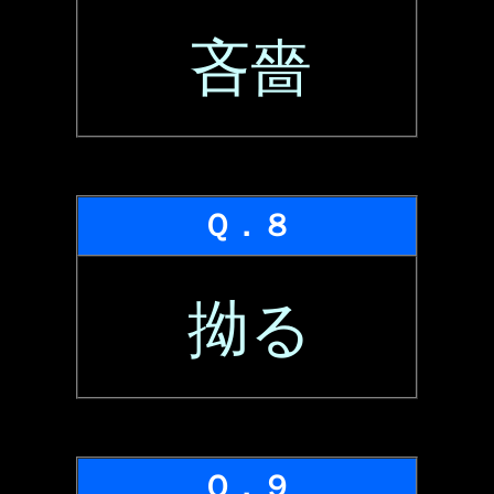
吝嗇
Ｑ．８
拗る
Ｑ．９