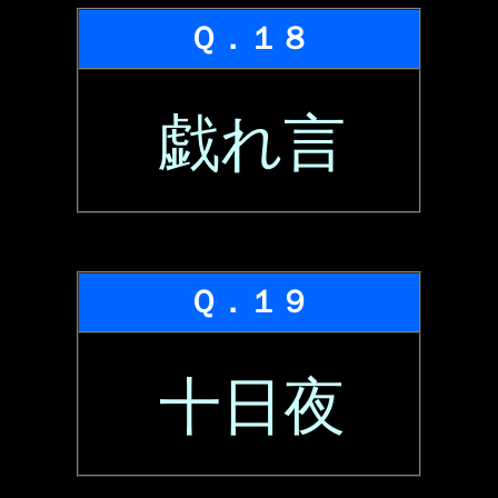
Ｑ．１８
戯れ言
Ｑ．１９
十日夜