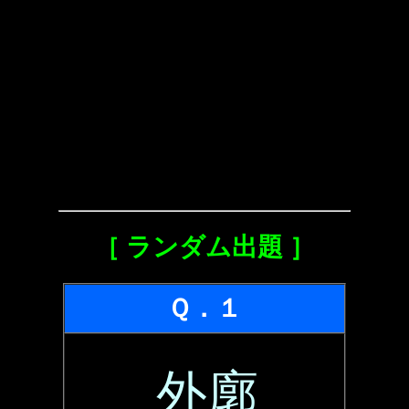
［ ランダム出題 ］
Ｑ．１
外廓