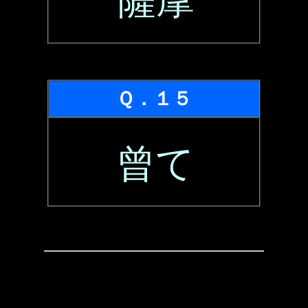
薩摩
Ｑ．１５
曾て