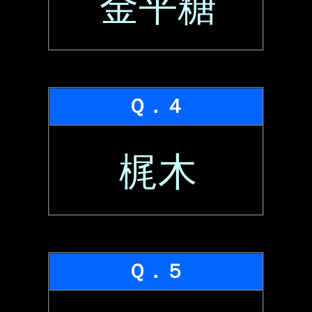
金平糖
Ｑ．４
梶木
Ｑ．５