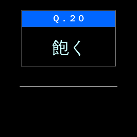
Ｑ．２０
飽く