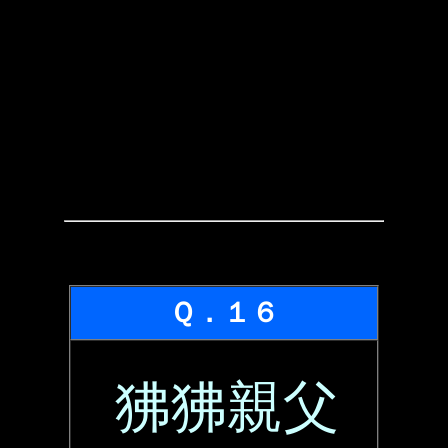
Ｑ．１６
狒狒親父