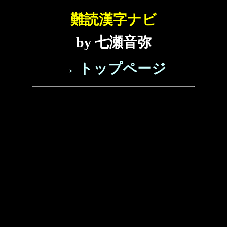
難読漢字ナビ
by 七瀬音弥
→ トップページ