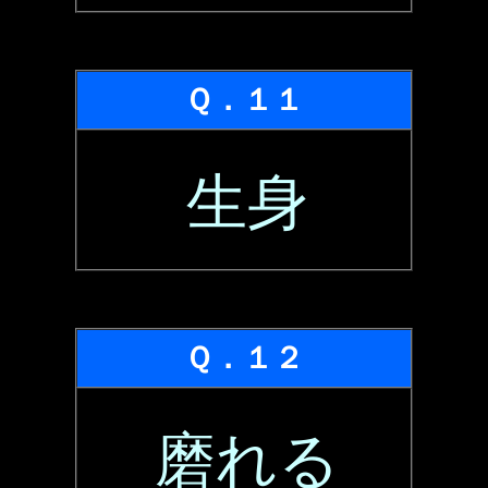
Ｑ．１１
生身
Ｑ．１２
磨れる