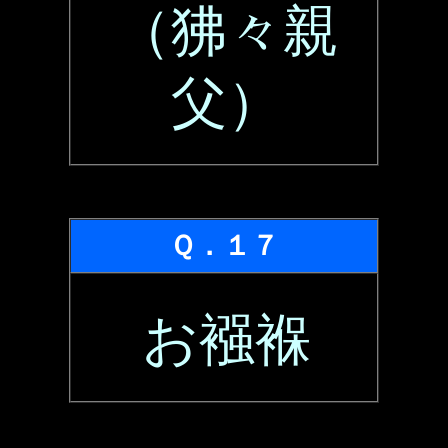
（狒々親
父）
Ｑ．１７
お襁褓