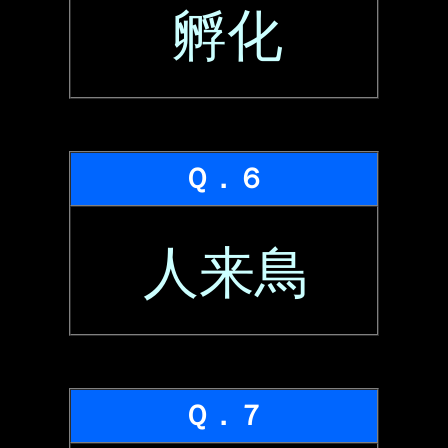
孵化
Ｑ．６
人来鳥
Ｑ．７