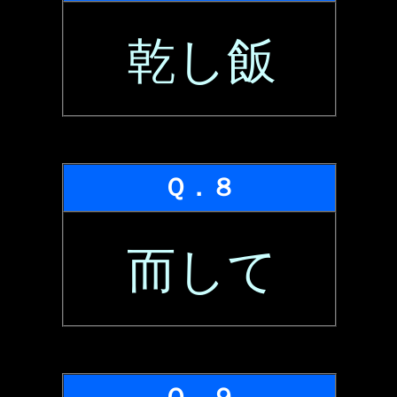
乾し飯
Ｑ．８
而して