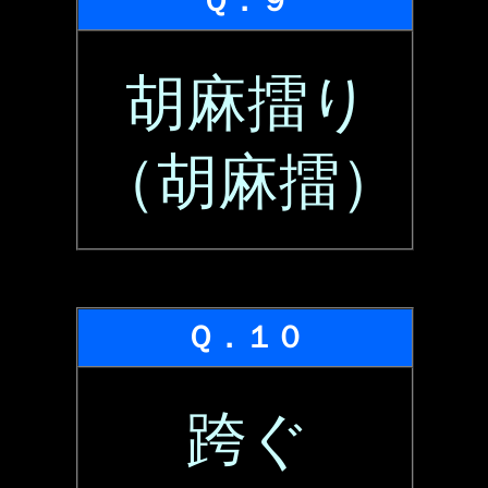
Ｑ．９
胡麻擂り
（胡麻擂）
Ｑ．１０
跨ぐ