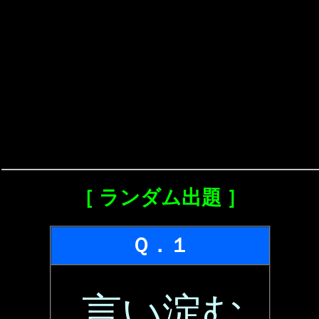
［ ランダム出題 ］
Ｑ．１
言い淀む