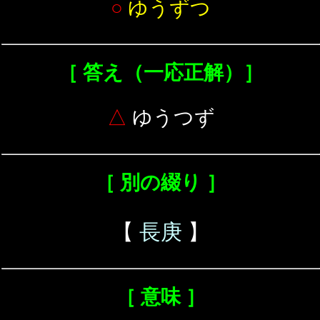
○
ゆうずつ
［ 答え（一応正解）］
△
ゆうつず
［ 別の綴り ］
【
長庚
】
［ 意味 ］