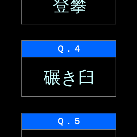
登攀
Ｑ．４
碾き臼
Ｑ．５