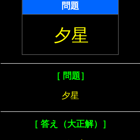
問題
夕星
［ 問題］
夕星
［ 答え（大正解）］