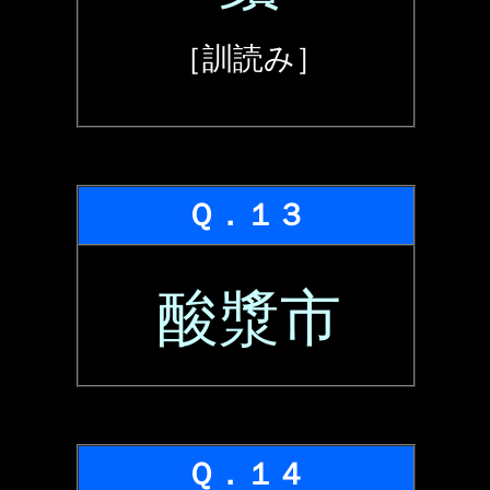
［訓読み］
Ｑ．１３
酸漿市
Ｑ．１４