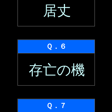
居丈
Ｑ．６
存亡の機
Ｑ．７