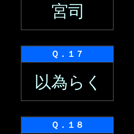
宮司
Ｑ．１７
以為らく
Ｑ．１８