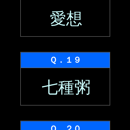
愛想
Ｑ．１９
七種粥
Ｑ．２０