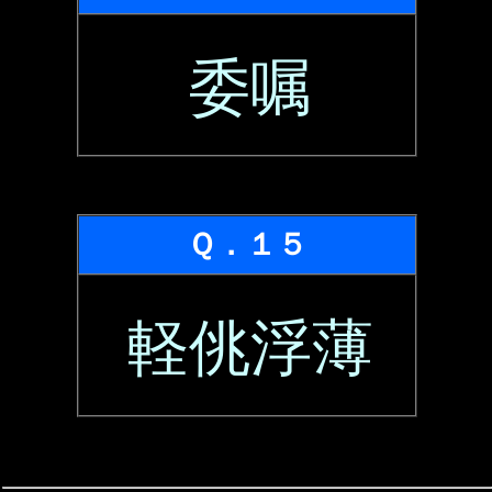
委嘱
Ｑ．１５
軽佻浮薄