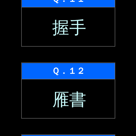
握手
Ｑ．１２
雁書