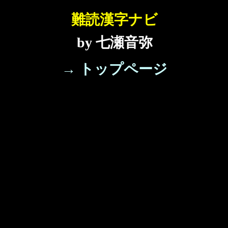
難読漢字ナビ
by 七瀬音弥
→ トップページ