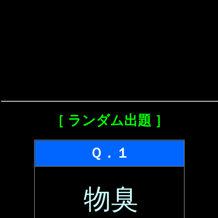
［ ランダム出題 ］
Ｑ．１
物臭