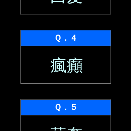
Ｑ．４
瘋癲
Ｑ．５