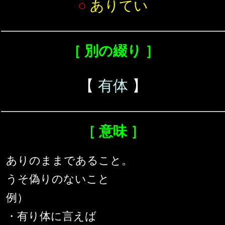
○
ありてい
［ 別の綴り ］
【
有体
】
［ 意味 ］
ありのままであること。
うそ偽りのないこと
例）
・有り体に言えば