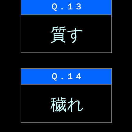
Ｑ．１３
質す
Ｑ．１４
穢れ