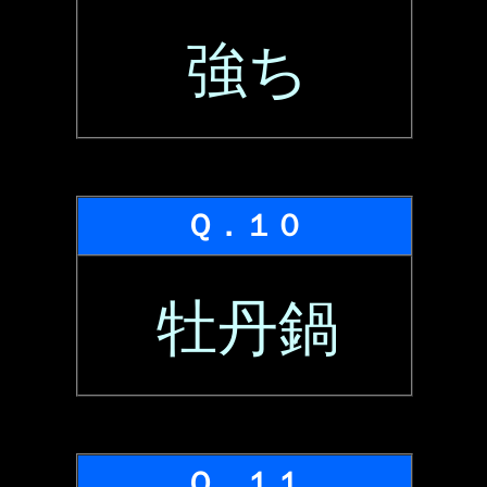
強ち
Ｑ．１０
牡丹鍋
Ｑ．１１