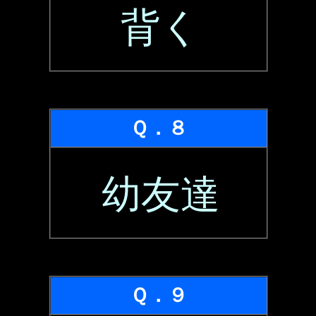
背く
Ｑ．８
幼友達
Ｑ．９