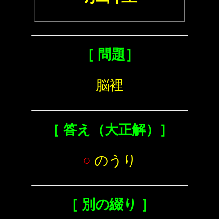
［ 問題］
脳裡
［ 答え（大正解）］
○
のうり
［ 別の綴り ］