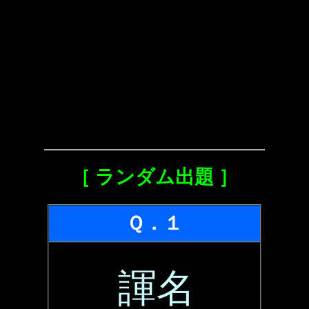
［ ランダム出題 ］
Ｑ．１
諢名