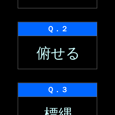
Ｑ．２
俯せる
Ｑ．３
標縄