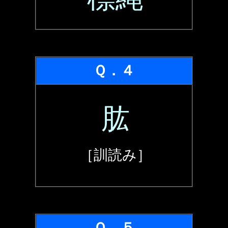
Ｑ．４
肱
［訓読み］
Ｑ．５