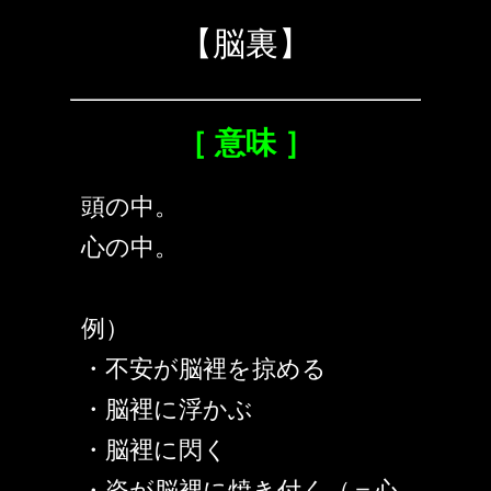
【脳裏】
［ 意味 ］
頭の中。
心の中。
例）
・不安が脳裡を掠める
・脳裡に浮かぶ
・脳裡に閃く
・姿が脳裡に焼き付く（＝心