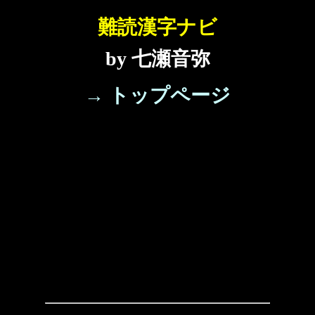
難読漢字ナビ
by 七瀬音弥
→ トップページ