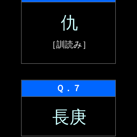
仇
［訓読み］
Ｑ．７
長庚