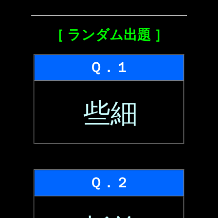
［ ランダム出題 ］
Ｑ．１
些細
Ｑ．２