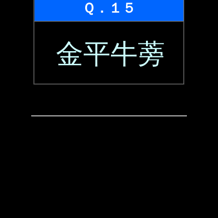
Ｑ．１５
金平牛蒡