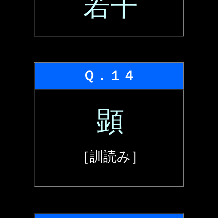
若干
Ｑ．１４
顕
［訓読み］