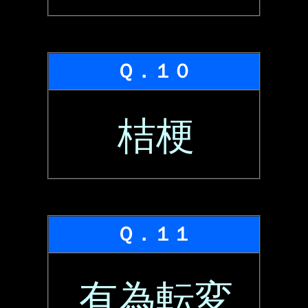
Ｑ．１０
桔梗
Ｑ．１１
有為転変