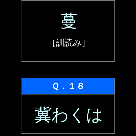
蔓
［訓読み］
Ｑ．１８
冀わくは