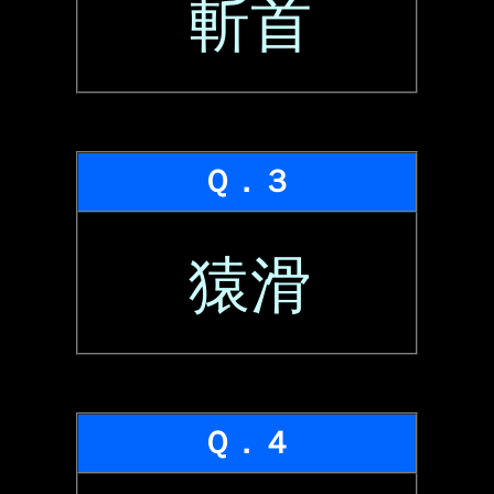
斬首
Ｑ．３
猿滑
Ｑ．４