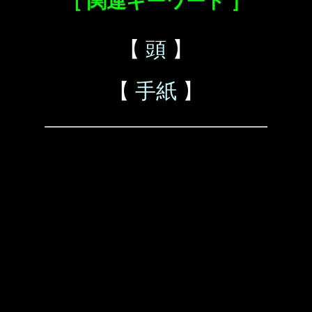
［ 関連キーワード ］
【
頭
】
【
手紙
】