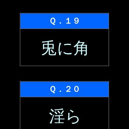
Ｑ．１９
兎に角
Ｑ．２０
淫ら