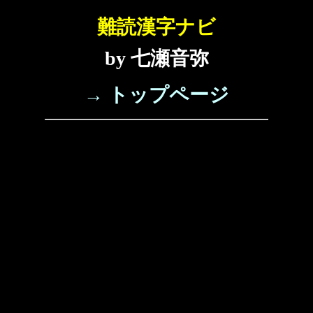
難読漢字ナビ
by 七瀬音弥
→ トップページ