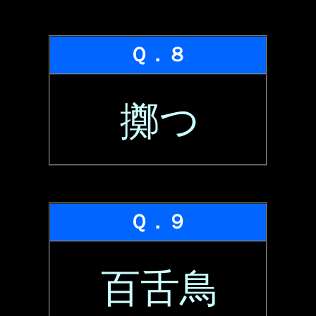
Ｑ．８
擲つ
Ｑ．９
百舌鳥