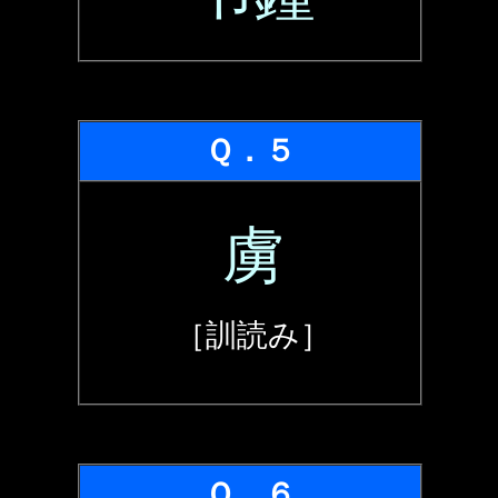
Ｑ．５
虜
［訓読み］
Ｑ．６