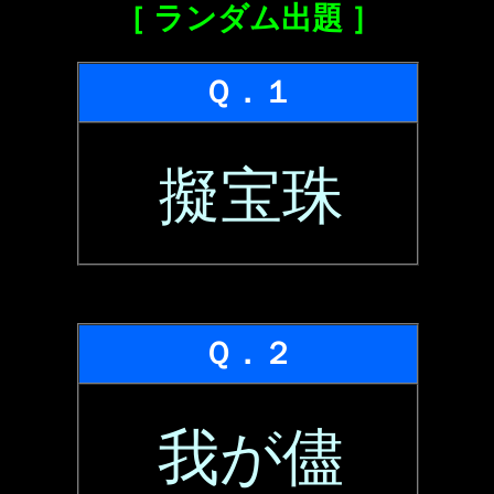
［ ランダム出題 ］
Ｑ．１
擬宝珠
Ｑ．２
我が儘