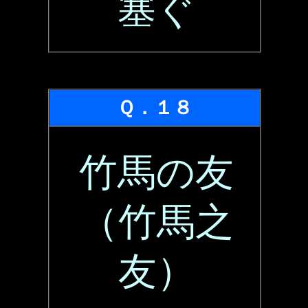
塞ぐ
Ｑ．１８
竹馬の友
（竹馬之
友）