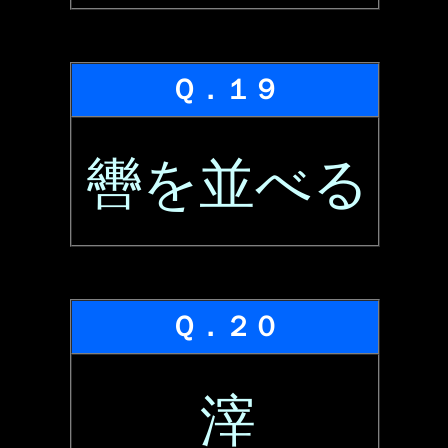
Ｑ．１９
轡を並べる
Ｑ．２０
滓