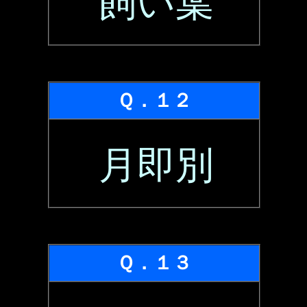
飼い葉
Ｑ．１２
月即別
Ｑ．１３