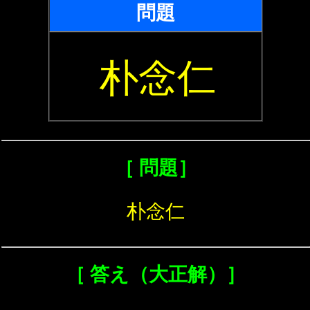
問題
朴念仁
［ 問題］
朴念仁
［ 答え（大正解）］