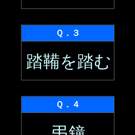
Ｑ．３
踏鞴を踏む
Ｑ．４
弔鐘