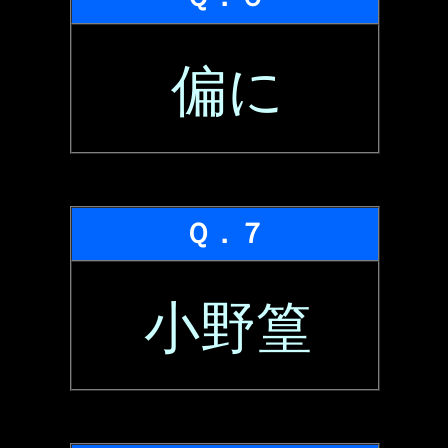
偏に
Ｑ．７
小野篁