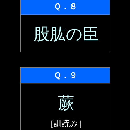
Ｑ．８
股肱の臣
Ｑ．９
蕨
［訓読み］