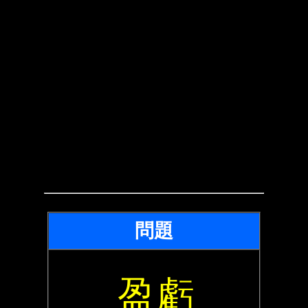
問題
盈虧