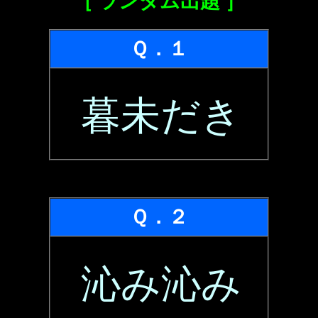
［ ランダム出題 ］
Ｑ．１
暮未だき
Ｑ．２
沁み沁み