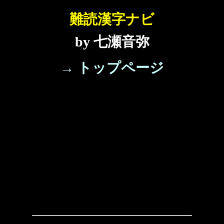
難読漢字ナビ
by 七瀬音弥
→ トップページ