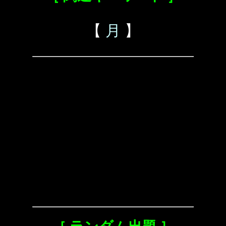
【
月
】