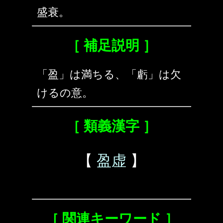
盛衰。
［ 補足説明 ］
「盈」は満ちる、「虧」は欠
けるの意。
［ 類義漢字 ］
【
盈虚
】
［ 関連キーワード ］