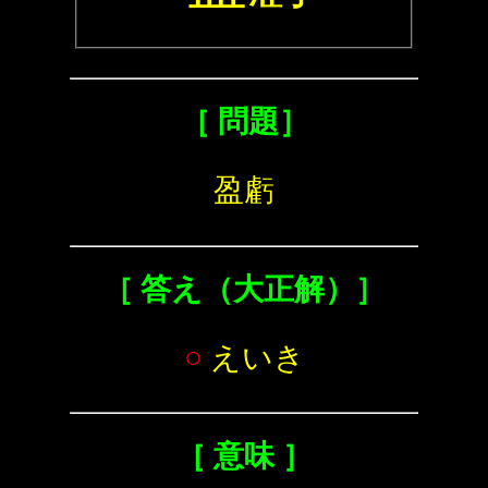
［ 問題］
盈虧
［ 答え（大正解）］
○
えいき
［ 意味 ］