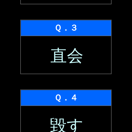
Ｑ．３
直会
Ｑ．４
毀す