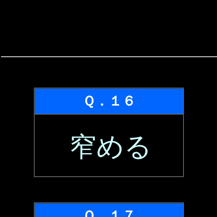
Ｑ．１６
窄める
Ｑ．１７