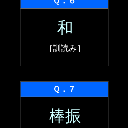
Ｑ．６
和
［訓読み］
Ｑ．７
棒振