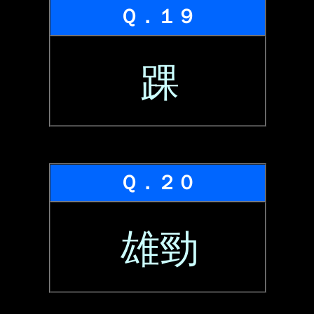
Ｑ．１９
踝
Ｑ．２０
雄勁