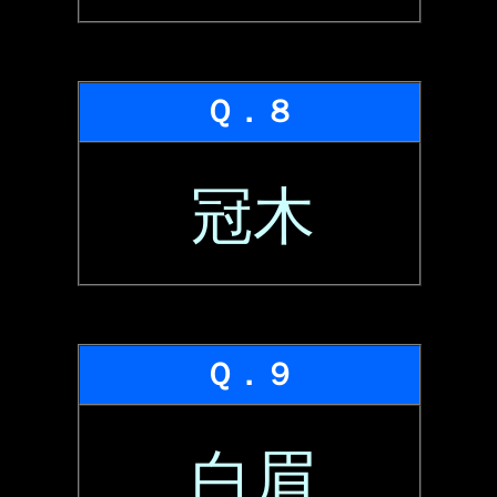
Ｑ．８
冠木
Ｑ．９
白眉