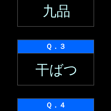
九品
Ｑ．３
干ばつ
Ｑ．４