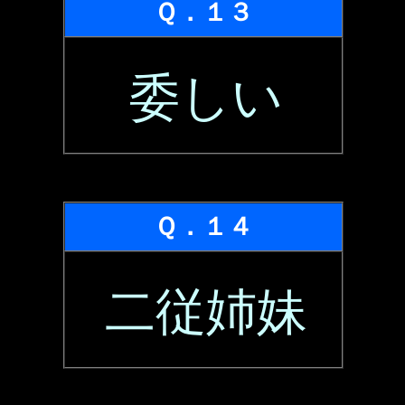
Ｑ．１３
委しい
Ｑ．１４
二従姉妹