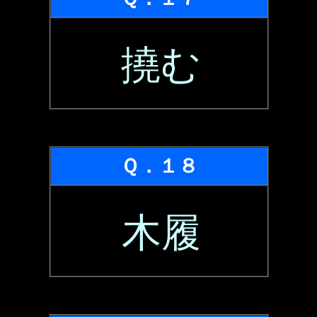
撓む
Ｑ．１８
木履