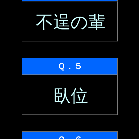
不逞の輩
Ｑ．５
臥位