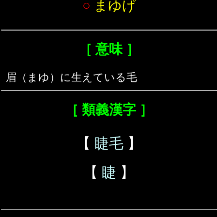
○
まゆげ
［ 意味 ］
眉（まゆ）に生えている毛
［ 類義漢字 ］
【
睫毛
】
【
睫
】