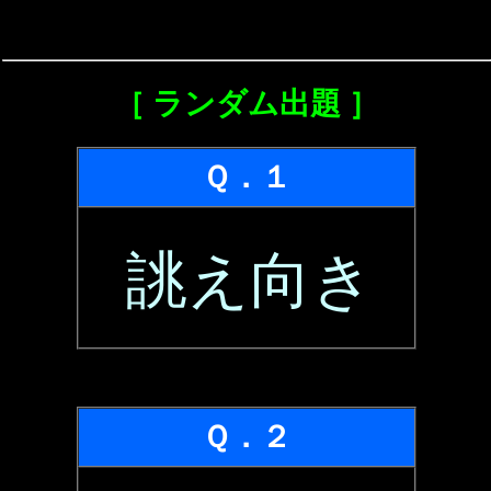
［ ランダム出題 ］
Ｑ．１
誂え向き
Ｑ．２