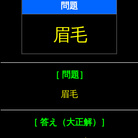
問題
眉毛
［ 問題］
眉毛
［ 答え（大正解）］