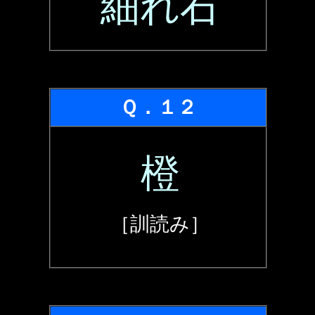
細れ石
Ｑ．１２
橙
［訓読み］