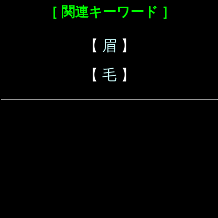
［ 関連キーワード ］
【
眉
】
【
毛
】