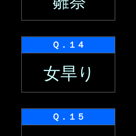
雛祭
Ｑ．１４
女旱り
Ｑ．１５