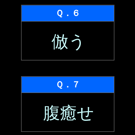
Ｑ．６
倣う
Ｑ．７
腹癒せ