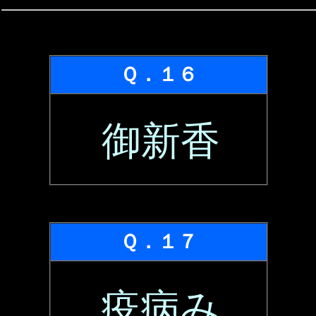
Ｑ．１６
御新香
Ｑ．１７
疫病み