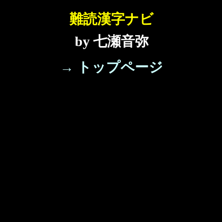
難読漢字ナビ
by 七瀬音弥
→ トップページ