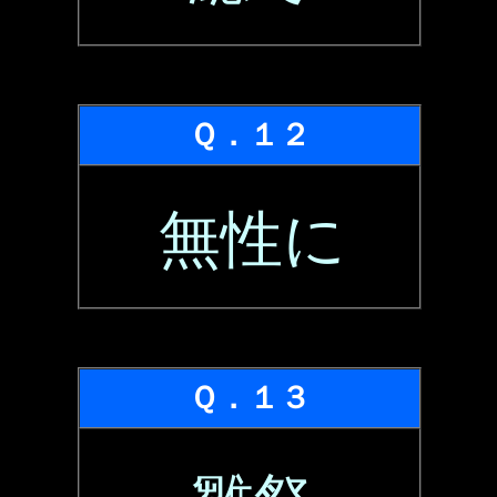
Ｑ．１２
無性に
Ｑ．１３