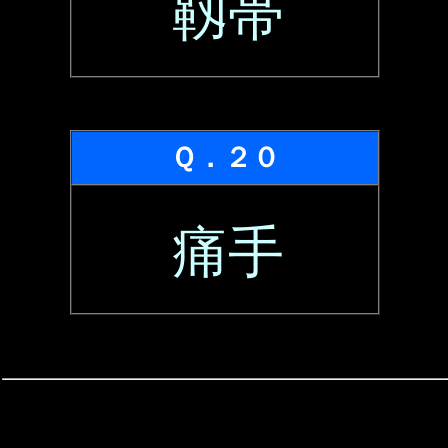
靱帯
Ｑ．２０
痛手