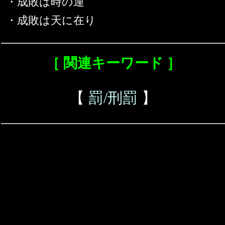
・成敗は時の運
・成敗は天に在り
［ 関連キーワード ］
【
罰/刑罰
】