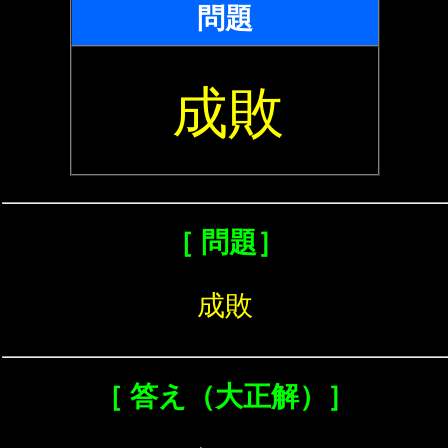
問題
成敗
［ 問題］
成敗
［ 答え（大正解）］