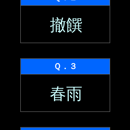
撤饌
Ｑ．３
春雨