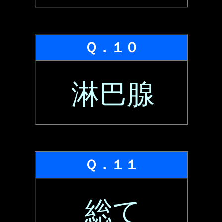
Ｑ．１０
淋巴腺
Ｑ．１１
総て