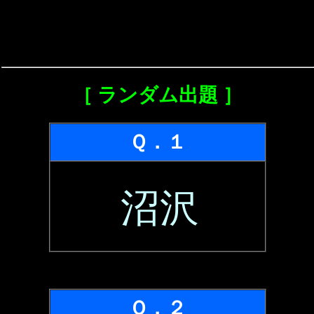
［ ランダム出題 ］
Ｑ．１
沼沢
Ｑ．２