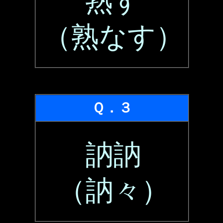
熟す
（熟なす）
Ｑ．３
訥訥
（訥々）