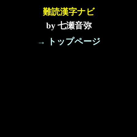
難読漢字ナビ
by 七瀬音弥
→ トップページ