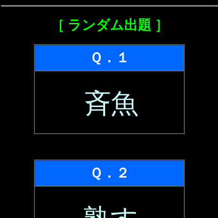
［ ランダム出題 ］
Ｑ．１
斉魚
Ｑ．２