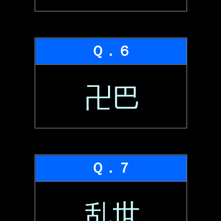
Ｑ．６
卍巴
Ｑ．７
乱世