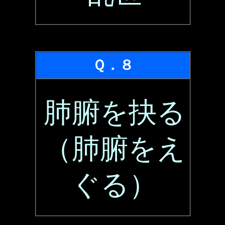
Ｑ．８
肺腑を抉る
（肺腑をえ
ぐる）