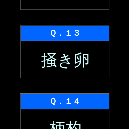
Ｑ．１３
掻き卵
Ｑ．１４
柄杓