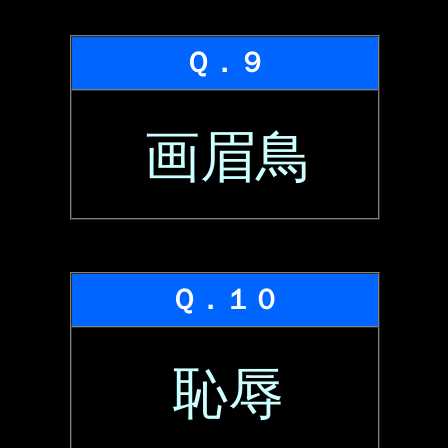
Ｑ．９
画眉鳥
Ｑ．１０
恥辱