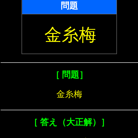
問題
金糸梅
［ 問題］
金糸梅
［ 答え（大正解）］