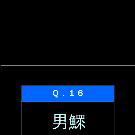
Ｑ．１６
男鰥