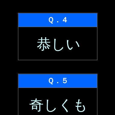
Ｑ．４
恭しい
Ｑ．５
奇しくも