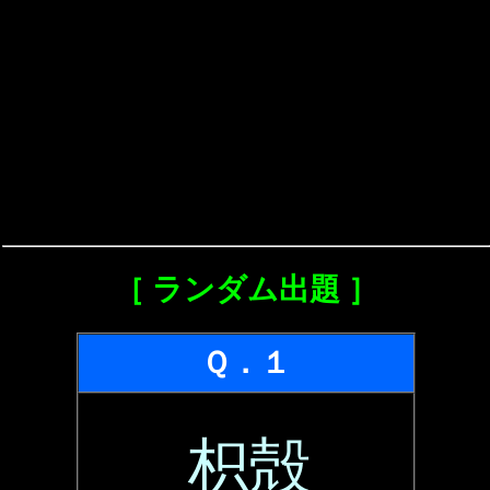
［ ランダム出題 ］
Ｑ．１
枳殻