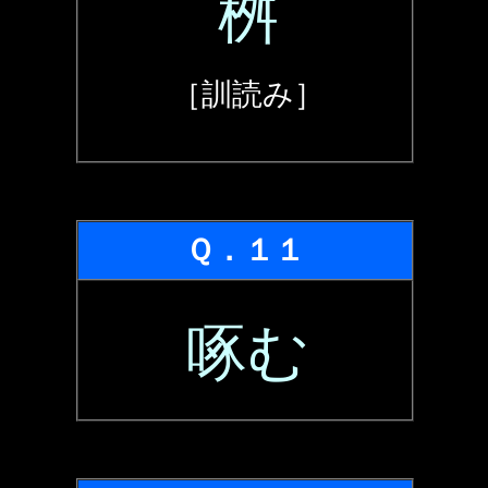
桝
［訓読み］
Ｑ．１１
啄む