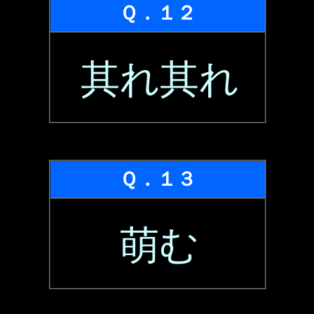
Ｑ．１２
其れ其れ
Ｑ．１３
萌む