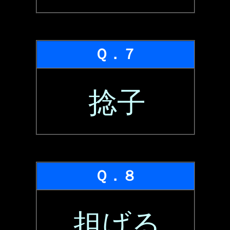
Ｑ．７
捻子
Ｑ．８
担げる