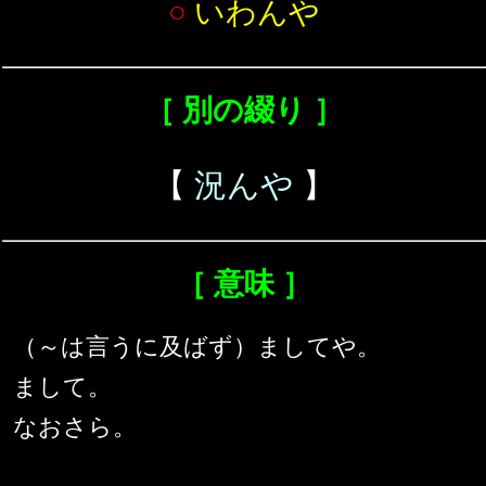
○
いわんや
［ 別の綴り ］
【
況んや
】
［ 意味 ］
（～は言うに及ばず）ましてや。
まして。
なおさら。