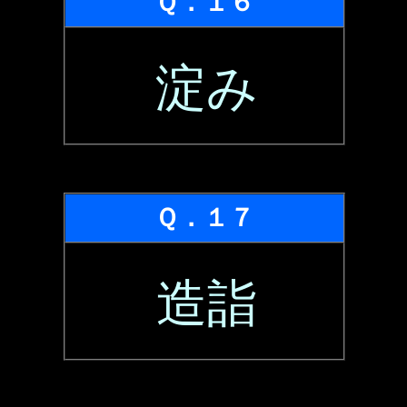
Ｑ．１６
淀み
Ｑ．１７
造詣