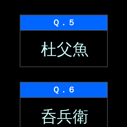
Ｑ．５
杜父魚
Ｑ．６
呑兵衛