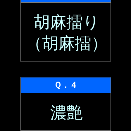
胡麻擂り
（胡麻擂）
Ｑ．４
濃艶