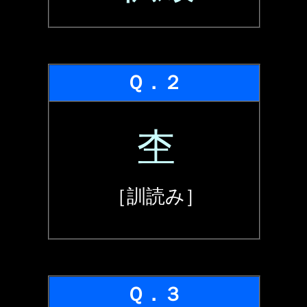
Ｑ．２
杢
［訓読み］
Ｑ．３