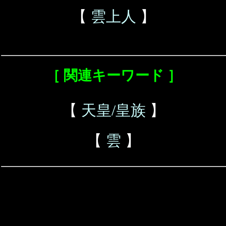
【
雲上人
】
［ 関連キーワード ］
【
天皇/皇族
】
【
雲
】