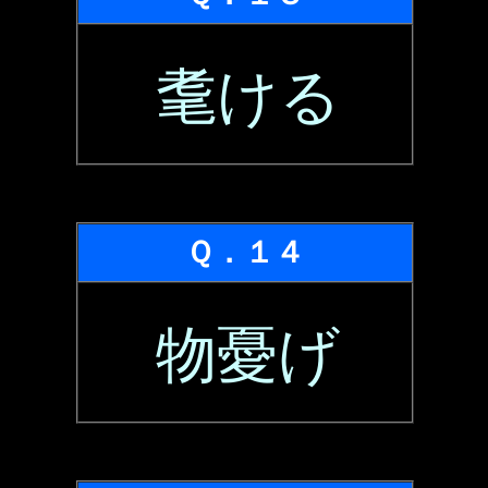
耄ける
Ｑ．１４
物憂げ