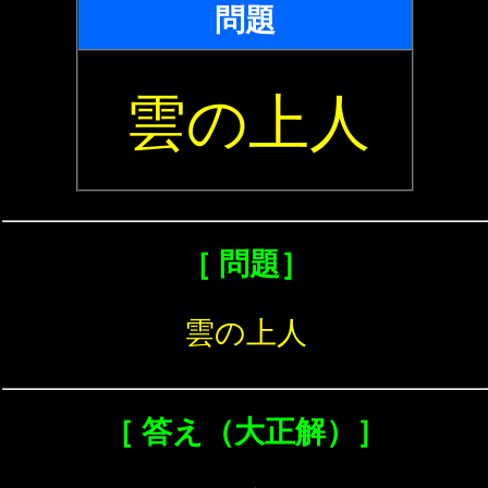
問題
雲の上人
［ 問題］
雲の上人
［ 答え（大正解）］