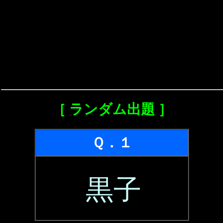
［ ランダム出題 ］
Ｑ．１
黒子