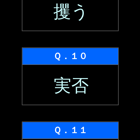
攫う
Ｑ．１０
実否
Ｑ．１１