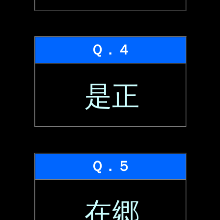
Ｑ．４
是正
Ｑ．５
在郷