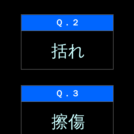
Ｑ．２
括れ
Ｑ．３
擦傷