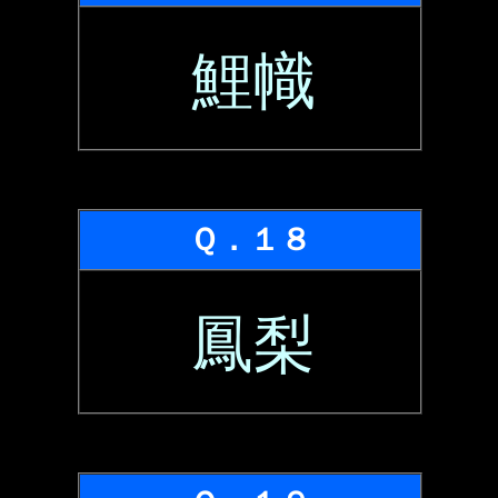
鯉幟
Ｑ．１８
鳳梨