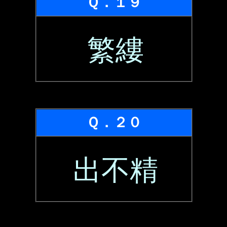
Ｑ．１９
繁縷
Ｑ．２０
出不精