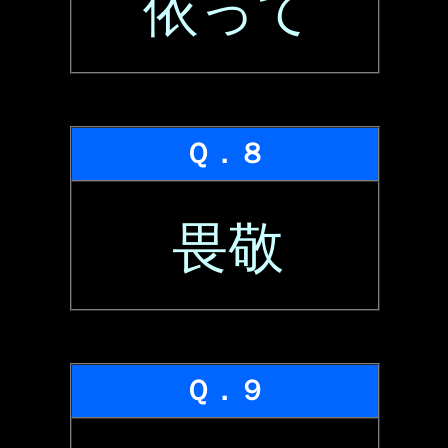
依って
Ｑ．８
畏敬
Ｑ．９