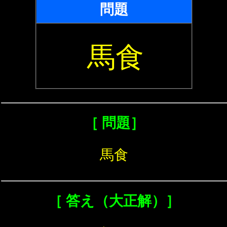
問題
馬食
［ 問題］
馬食
［ 答え（大正解）］