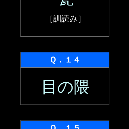
［訓読み］
Ｑ．１４
目の隈
Ｑ．１５