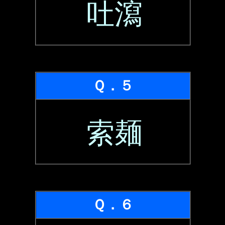
吐瀉
Ｑ．５
索麺
Ｑ．６