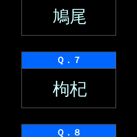
鳩尾
Ｑ．７
枸杞
Ｑ．８