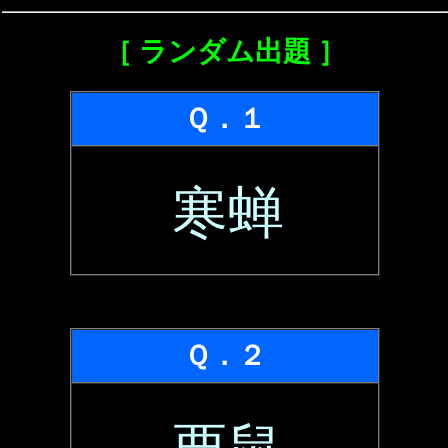
［ ランダム出題 ］
Ｑ．１
寒蝉
Ｑ．２