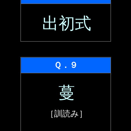
出初式
Ｑ．９
蔓
［訓読み］