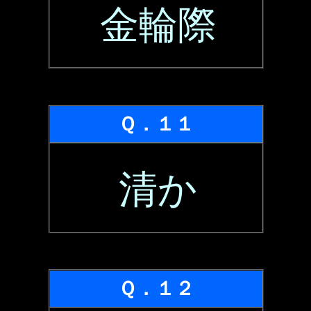
金輪際
Ｑ．１１
清か
Ｑ．１２