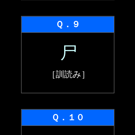
Ｑ．９
尸
［訓読み］
Ｑ．１０