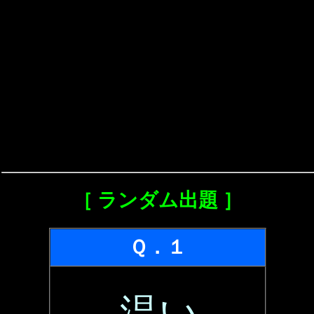
［ ランダム出題 ］
Ｑ．１
温い