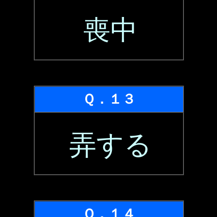
喪中
Ｑ．１３
弄する
Ｑ．１４