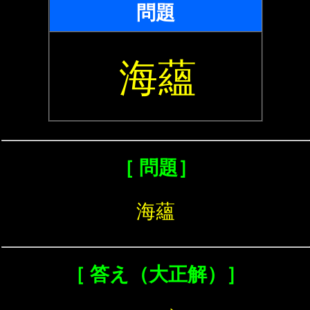
問題
海蘊
［ 問題］
海蘊
［ 答え（大正解）］