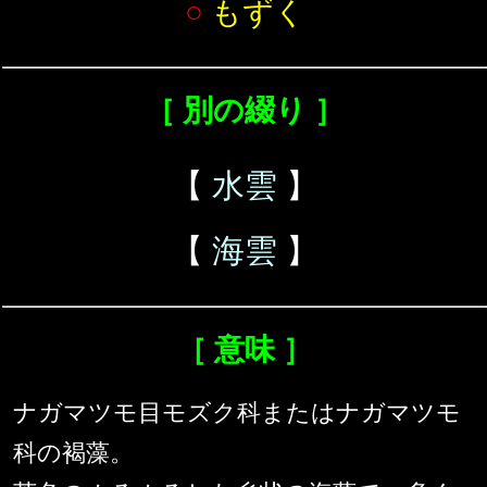
○
もずく
［ 別の綴り ］
【
水雲
】
【
海雲
】
［ 意味 ］
ナガマツモ目モズク科またはナガマツモ
科の褐藻。