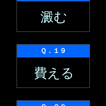
澱む
Ｑ．１９
費える