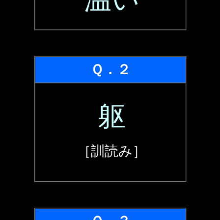
Ｑ．２
躯
［訓読み］