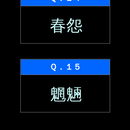
春怨
Ｑ．１５
魍魎