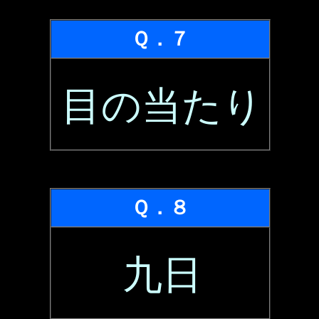
Ｑ．７
目の当たり
Ｑ．８
九日