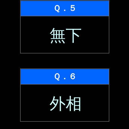
Ｑ．５
無下
Ｑ．６
外相