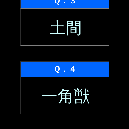
Ｑ．３
土間
Ｑ．４
一角獣