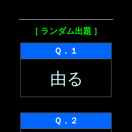
［ ランダム出題 ］
Ｑ．１
由る
Ｑ．２