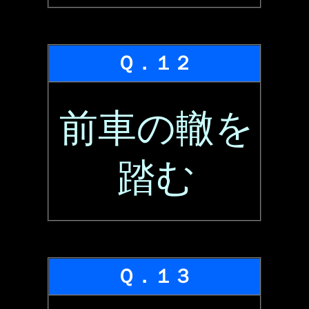
Ｑ．１２
前車の轍を
踏む
Ｑ．１３