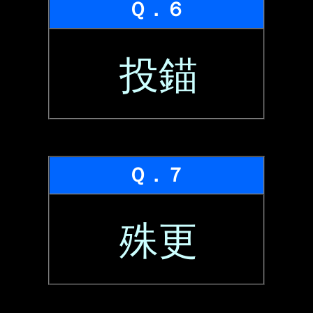
Ｑ．６
投錨
Ｑ．７
殊更