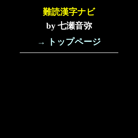
難読漢字ナビ
by 七瀬音弥
→ トップページ