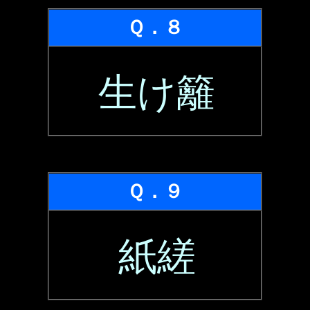
Ｑ．８
生け籬
Ｑ．９
紙縒