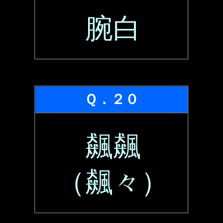
腕白
Ｑ．２０
飆飆
（飆々）