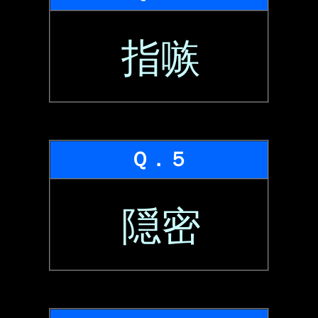
指嗾
Ｑ．５
隠密