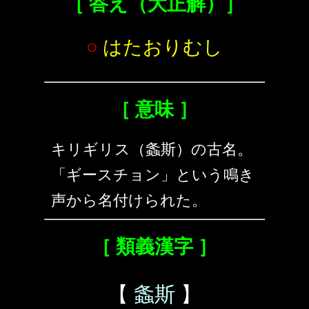
［ 答え（大正解）］
○
はたおりむし
［ 意味 ］
キリギリス（螽斯）の古名。
「ギースチョン」という鳴き
声から名付けられた。
［ 類義漢字 ］
【
螽斯
】