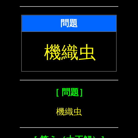
問題
機織虫
［ 問題］
機織虫