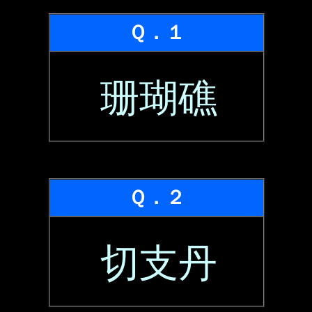
Ｑ．１
珊瑚礁
Ｑ．２
切支丹