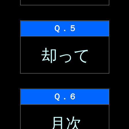
Ｑ．５
却って
Ｑ．６
月次