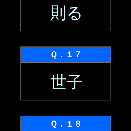
則る
Ｑ．１７
世子
Ｑ．１８