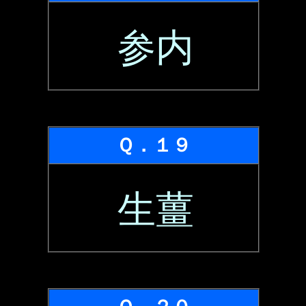
参内
Ｑ．１９
生薑