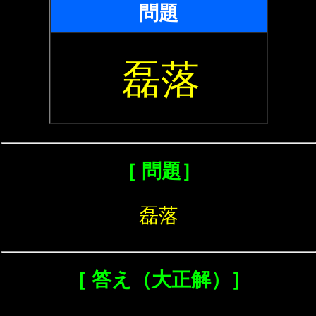
問題
磊落
［ 問題］
磊落
［ 答え（大正解）］