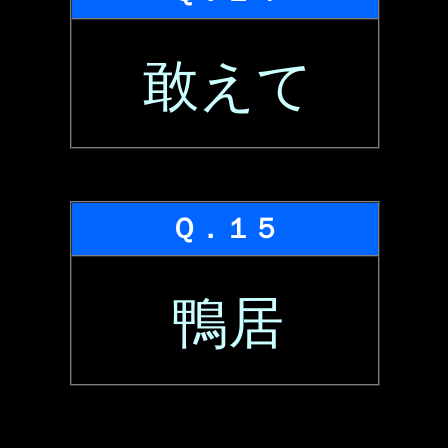
敢えて
Ｑ．１５
鴨居