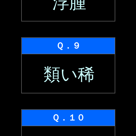
浮腫
Ｑ．９
類い稀
Ｑ．１０