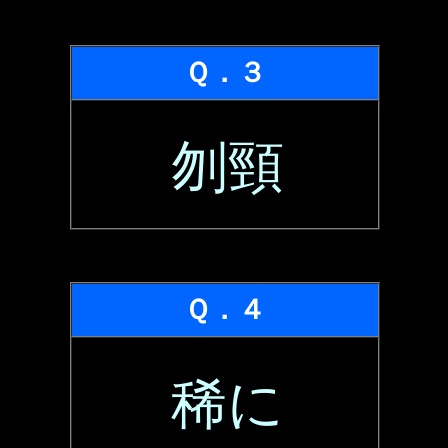
Ｑ．３
刎頸
Ｑ．４
稀に