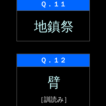
Ｑ．１１
地鎮祭
Ｑ．１２
臂
［訓読み］