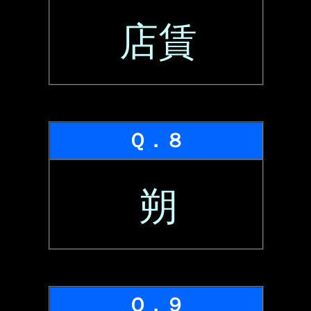
店賃
Ｑ．８
朔
Ｑ．９