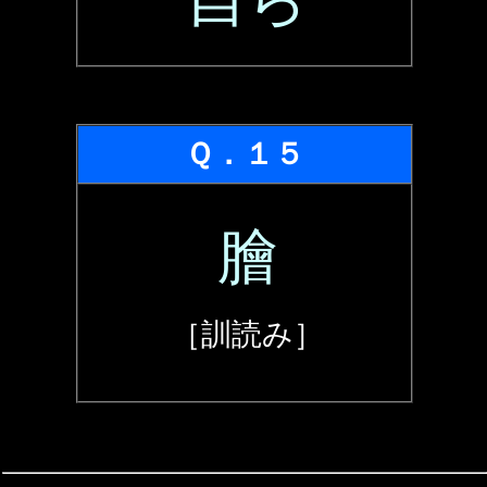
Ｑ．１５
膾
［訓読み］