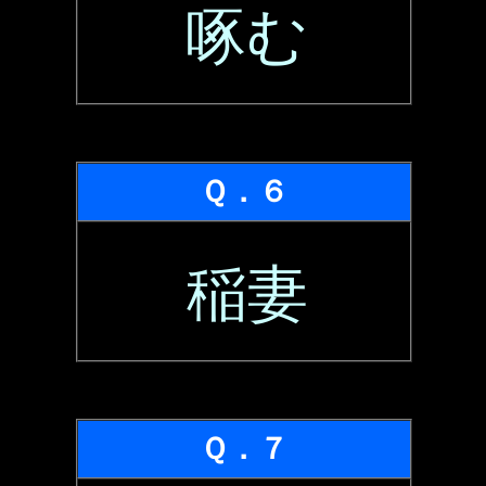
啄む
Ｑ．６
稲妻
Ｑ．７