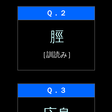
Ｑ．２
脛
［訓読み］
Ｑ．３