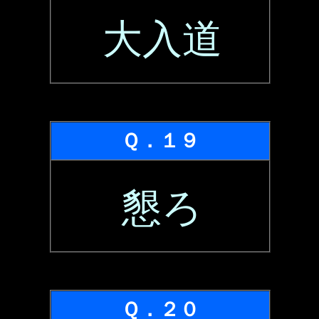
大入道
Ｑ．１９
懇ろ
Ｑ．２０