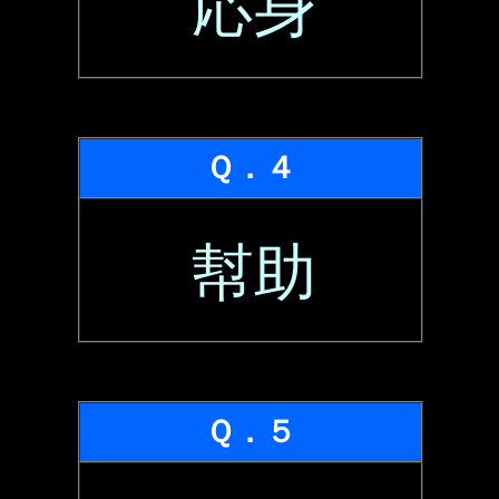
応身
Ｑ．４
幇助
Ｑ．５