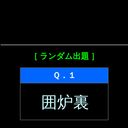
［ ランダム出題 ］
Ｑ．１
囲炉裏