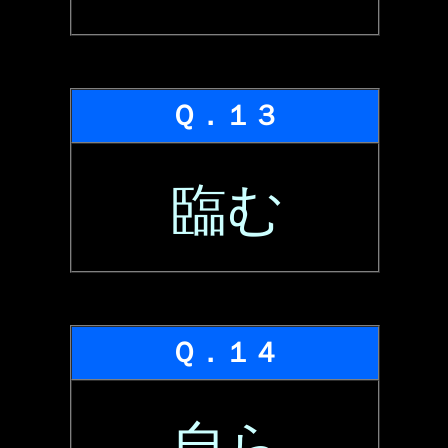
Ｑ．１３
臨む
Ｑ．１４
自ら