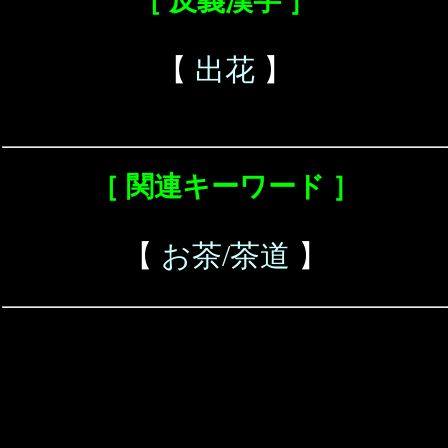
［ 反義漢字 ］
【
出花
】
［ 関連キーワード ］
【
お茶/茶道
】