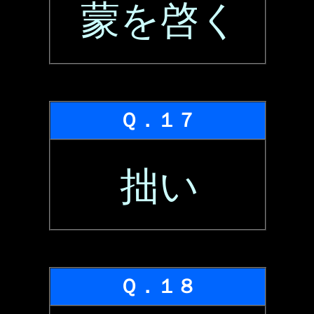
蒙を啓く
Ｑ．１７
拙い
Ｑ．１８