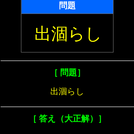
問題
出涸らし
［ 問題］
出涸らし
［ 答え（大正解）］